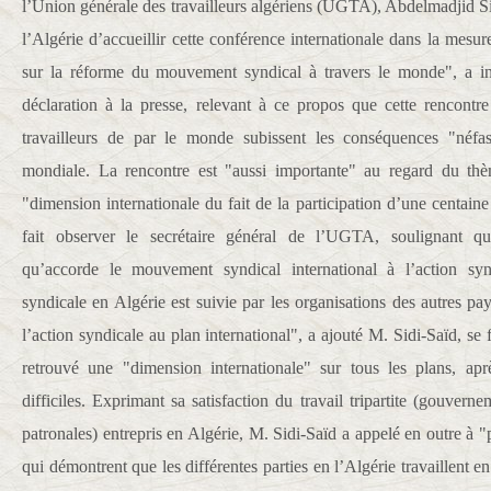
l’Union générale des travailleurs algériens (UGTA), Abdelmadjid Si
l’Algérie d’accueillir cette conférence internationale dans la mesu
sur la réforme du mouvement syndical à travers le monde", a i
déclaration à la presse, relevant à ce propos que cette rencontr
travailleurs de par le monde subissent les conséquences "néfa
mondiale. La rencontre est "aussi importante" au regard du thèm
"dimension internationale du fait de la participation d’une centaine
fait observer le secrétaire général de l’UGTA, soulignant qu
qu’accorde le mouvement syndical international à l’action synd
syndicale en Algérie est suivie par les organisations des autres pay
l’action syndicale au plan international", a ajouté M. Sidi-Saïd, se fé
retrouvé une "dimension internationale" sur tous les plans, a
difficiles. Exprimant sa satisfaction du travail tripartite (gouverne
patronales) entrepris en Algérie, M. Sidi-Saïd a appelé en outre à "
qui démontrent que les différentes parties en l’Algérie travaillent e