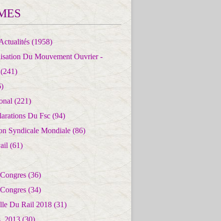
MES
Actualités
(1958)
lisation Du Mouvement Ouvrier -
(241)
)
ional
(221)
larations Du Fsc
(94)
ion Syndicale Mondiale
(86)
ail
(61)
 Congres
(36)
 Congres
(34)
lle Du Rail 2018
(31)
es_2013
(30)