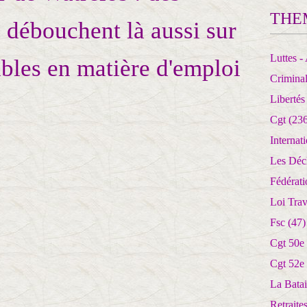
THE
 débouchent là aussi sur
Luttes - 
ables en matière d'emploi
Crimina
Libertés
Cgt
(236
Internat
Les Déc
Fédérat
Loi Trav
Fsc
(47)
Cgt 50e
Cgt 52e
La Batai
Retrait