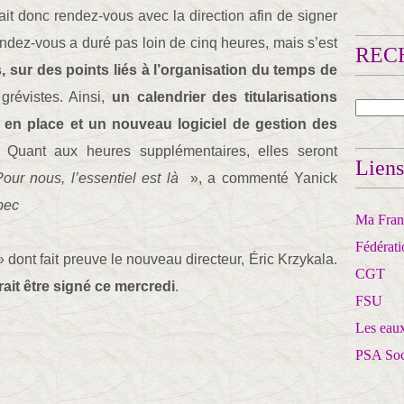
it donc rendez-vous avec la direction afin de signer
endez-vous a duré pas loin de cinq heures, mais s’est
RECH
 sur des points liés à l’organisation du temps de
grévistes. Ainsi,
un calendrier des titularisations
s en place et un nouveau logiciel de gestion des
. Quant aux heures supplémentaires, elles seront
Liens
our nous, l’essentiel est là
», a commenté Yanick
pec
Ma Franc
Fédérat
 dont fait preuve le nouveau directeur, Éric Krzykala.
CGT
rait être signé ce mercredi
.
FSU
Les eaux
PSA So