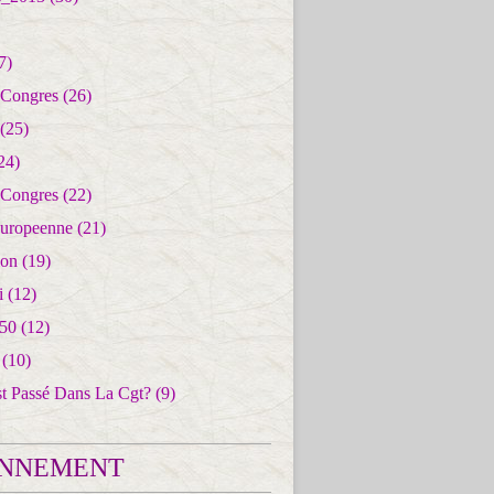
7)
 Congres
(26)
(25)
24)
 Congres
(22)
uropeenne
(21)
ion
(19)
i
(12)
50
(12)
(10)
st Passé Dans La Cgt?
(9)
NNEMENT