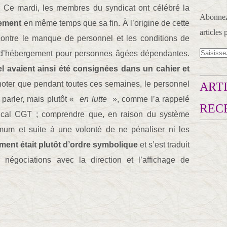
. Ce mardi, les membres du syndicat ont célébré la
Abonnez-
vement
en même temps que sa fin. À l’origine de cette
articles 
 contre le manque de personnel et les conditions de
nt d’hébergement pour personnes âgées dépendantes.
l avaient ainsi été consignées dans un cahier et
oter que pendant toutes ces semaines, le personnel
ARTI
 parler, mais plutôt «
en lutte
», comme l’a rappelé
REC
ical CGT ; comprendre que, en raison du système
imum et suite à une volonté de ne pénaliser ni les
ent était plutôt d’ordre symbolique
et s’est traduit
 négociations avec la direction et l’affichage de