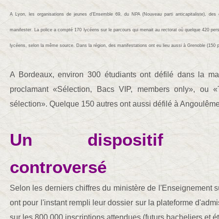
A Lyon, les organisations de jeunes d’Ensemble 69, du NPA (Nouveau parti anticapitaliste), des 
manifester. La police a compté 170 lycéens sur le parcours qui menait au rectorat où quelque 420 pe
lycéens, selon la même source. Dans la région, des manifestations ont eu lieu aussi à Grenoble (150 pe
A Bordeaux, environ 300 étudiants ont défilé dans la ma
proclamant «Sélection, Bacs VIP, members only», ou «
sélection». Quelque 150 autres ont aussi défilé à Angoulême
Un dispositif Pa
controversé
Selon les derniers chiffres du ministère de l'Enseignement s
ont pour l'instant rempli leur dossier sur la plateforme d'ad
sur les 800 000 inscriptions attendues (futurs bacheliers et ét