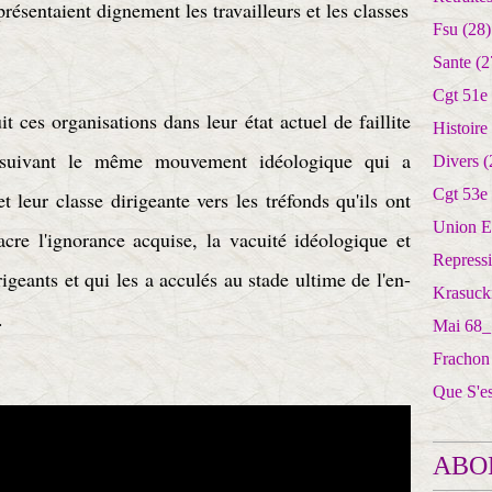
résentaient dignement les travailleurs et les classes
Fsu
(28)
Sante
(2
Cgt 51e
 ces organisations dans leur état actuel de faillite
Histoire
e, suivant le même mouvement idéologique qui a
Divers
(
Cgt 53e
 et leur classe dirigeante vers les tréfonds qu'ils ont
Union E
acre l'ignorance acquise, la vacuité idéologique et
Repress
igeants et qui les a acculés au stade ultime de l'en-
Krasuck
.
Mai 68_
Frachon
Que S'e
ABO