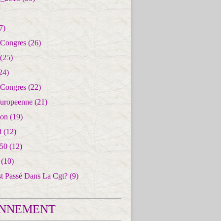
7)
 Congres
(26)
(25)
24)
 Congres
(22)
uropeenne
(21)
ion
(19)
i
(12)
50
(12)
(10)
st Passé Dans La Cgt?
(9)
NNEMENT