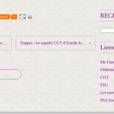
RECH
epost
0
Gardanne : le député de Macron continue d’attaquer la CGT
Trappes : les salariés CGT d’Enedis font le siège du commissariat
Liens
Ma Franc
Fédérat
CGT
FSU
Les eaux
PSA So