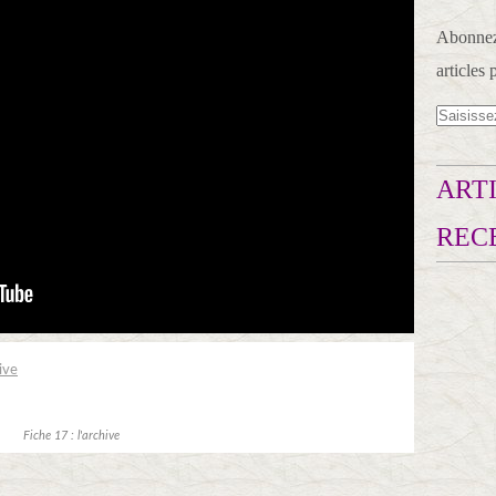
Abonnez-
articles 
ARTI
REC
Fiche 17 : l'archive