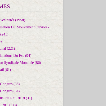
MES
Actualités
(1958)
lisation Du Mouvement Ouvrier -
(241)
)
ional
(221)
larations Du Fsc
(94)
ion Syndicale Mondiale
(86)
ail
(61)
 Congres
(36)
 Congres
(34)
lle Du Rail 2018
(31)
es_2013
(30)