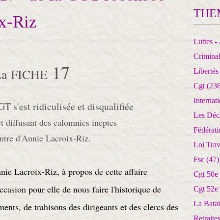
THE
x-Riz
Luttes - 
Crimina
17
La FICHE
Libertés
Cgt
(236
Internat
 s'est ridiculisée et disqualifiée
Les Déc
t diffusant des calomnies ineptes
Fédérat
ontre d'Annie Lacroix-Riz.
Loi Trav
Fsc
(47)
nie Lacroix-Riz, à propos de cette affaire
Cgt 50e
occasion pour elle de nous faire l'historique de
Cgt 52e
La Batai
ments, de trahisons des dirigeants et des clercs des
Retrait