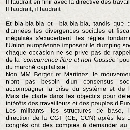
Il faudrait en finir avec la directive des trava
Il faudrait, il faudrait
...
Et bla-bla-bla et bla-bla-bla, tandis que 
d'années les divergences sociales et fisca
inégalités s'exacerbent, les règles fondam
l'Union européenne imposent le dumping soc
chaque occasion ne se prive pas de rappele
de la "
concurrence libre et non faussée
" pou
du marché capitaliste !
Non MM Berger et Martinez, le mouvemen
n'ont pas besoin d'un consensus soci
accompagner la crise du système et de l
Mais de clarté dans les objectifs pour déf
intérêts des travailleurs et des peuples d'Europ
Les militants, les structures de base,
direction de la CGT (CE, CCN) après les d
congrès ont des comptes à demander au p