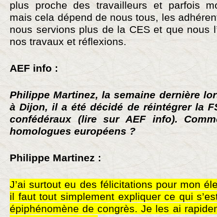
plus proche des travailleurs et parfois moi
mais cela dépend de nous tous, les adhéren
nous servions plus de la CES et que nous l
nos travaux et réflexions.
AEF info :
Philippe Martinez, la semaine dernière lo
à Dijon, il a été décidé de réintégrer la 
confédéraux (lire sur AEF info). Comm
homologues européens ?
Philippe Martinez :
J’ai surtout eu des félicitations pour mon éle
il faut tout simplement expliquer ce qui s’e
épiphénomène de congrès. Je les ai rapidem