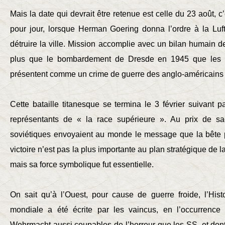
Mais la date qui devrait être retenue est celle du 23 août, c’
pour jour, lorsque Herman Goering donna l’ordre à la Lu
détruire la ville. Mission accomplie avec un bilan humain de
plus que le bombardement de Dresde en 1945 que les ré
présentent comme un crime de guerre des anglo-américains en
Cette bataille titanesque se termina le 3 février suivant p
représentants de « la race supérieure ». Au prix de sac
soviétiques envoyaient au monde le message que la bête p
victoire n’est pas la plus importante au plan stratégique de
mais sa force symbolique fut essentielle.
On sait qu’à l’Ouest, pour cause de guerre froide, l’His
mondiale a été écrite par les vaincus, en l’occurrence 
Wehrmacht aussi coupables de l’horreur que les SS, et dont