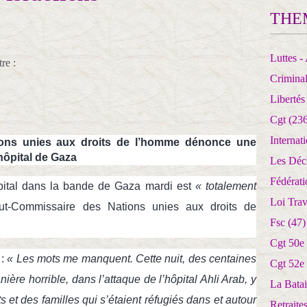
THE
Luttes - 
re :
Crimina
Libertés
Cgt
(236
Internat
ons unies aux droits de l’homme dénonce une
’hôpital de Gaza
Les Déc
Fédérat
ôpital dans la bande de Gaza mardi est
« totalement
Loi Trav
ut-Commissaire des Nations unies aux droits de
Fsc
(47)
Cgt 50e
:
« Les mots me manquent. Cette nuit, des centaines
Cgt 52e
ère horrible, dans l’attaque de l’hôpital Ahli Arab, y
La Batai
 et des familles qui s’étaient réfugiés dans et autour
Retrait