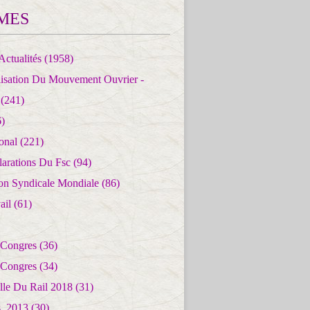
MES
Actualités
(1958)
lisation Du Mouvement Ouvrier -
(241)
)
ional
(221)
larations Du Fsc
(94)
ion Syndicale Mondiale
(86)
ail
(61)
 Congres
(36)
 Congres
(34)
lle Du Rail 2018
(31)
es_2013
(30)