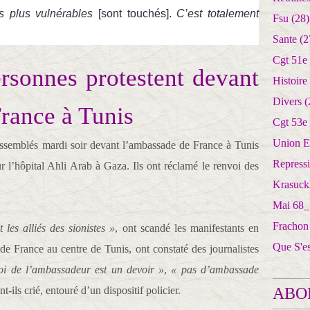
es plus vulnérables
[sont touchés].
C’est totalement
Fsu
(28)
Sante
(2
Cgt 51e
rsonnes protestent devant
Histoire
Divers
(
rance à Tunis
Cgt 53e
Union E
rassemblés mardi soir devant l’ambassade de France à Tunis
Repress
sur l’hôpital Ahli Arab à Gaza. Ils ont réclamé le renvoi des
Krasuck
Mai 68_
Frachon
les alliés des sionistes »
, ont scandé les manifestants en
Que S'e
de France au centre de Tunis, ont constaté des journalistes
oi de l’ambassadeur est un devoir »
,
« pas d’ambassade
t-ils crié, entouré d’un dispositif policier.
ABO