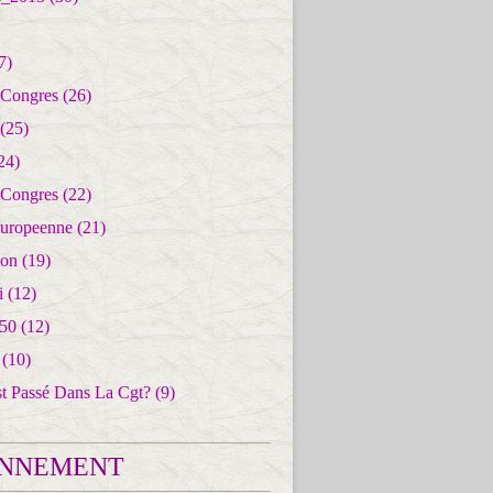
7)
 Congres
(26)
(25)
24)
 Congres
(22)
uropeenne
(21)
ion
(19)
i
(12)
50
(12)
(10)
st Passé Dans La Cgt?
(9)
NNEMENT