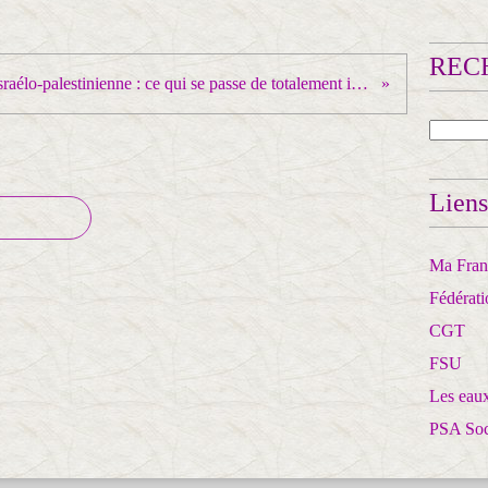
RECH
Guerre israélo-palestinienne : ce qui se passe de totalement inédit au plan diplomatique
Liens
Ma Franc
Fédérat
CGT
FSU
Les eaux
PSA So