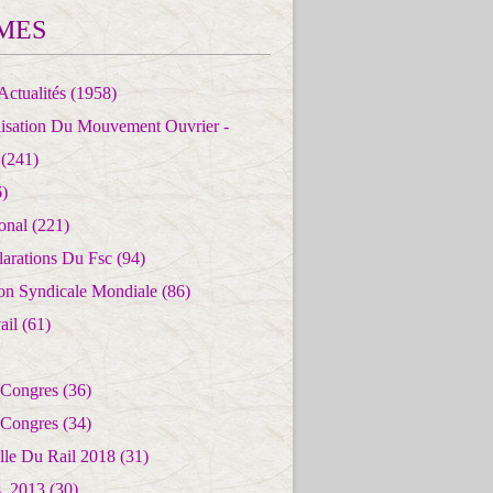
MES
Actualités
(1958)
lisation Du Mouvement Ouvrier -
(241)
)
ional
(221)
larations Du Fsc
(94)
ion Syndicale Mondiale
(86)
ail
(61)
 Congres
(36)
 Congres
(34)
lle Du Rail 2018
(31)
es_2013
(30)