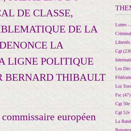
THE
AL DE CLASSE,
Luttes - 
MBLEMATIQUE DE LA
Crimina
 DENONCE LA
Libertés
Cgt
(236
A LIGNE POLITIQUE
Internat
Les Déc
R BERNARD THIBAULT
Fédérat
Loi Trav
Fsc
(47)
Cgt 50e
Cgt 52e
t commissaire européen
La Batai
Retrait