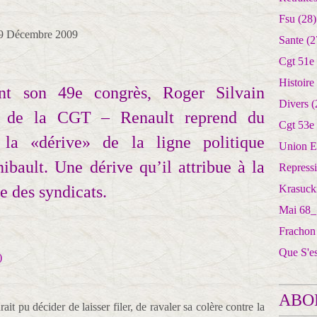
Fsu
(28)
i 9 Décembre 2009
Sante
(2
Cgt 51e
Histoire
t son 49e congrès, Roger Silvain
Divers
(
e de la CGT – Renault reprend du
Cgt 53e
 la «dérive» de la ligne politique
Union E
bault. Une dérive qu’il attribue à la
Repress
 des syndicats.
Krasuck
Mai 68_
Frachon
Que S'e
ABO
ait pu décider de laisser filer, de ravaler sa colère contre la