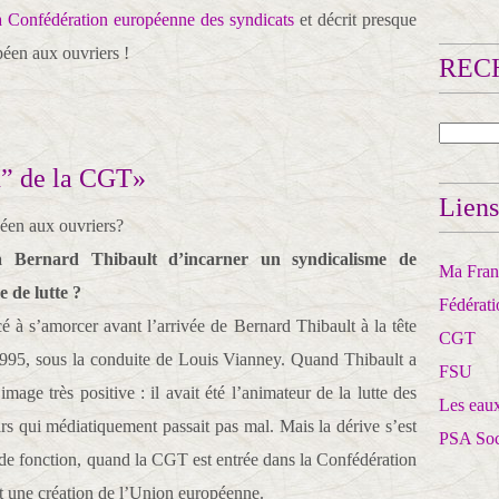
a Confédération européenne des syndicats
et décrit presque
éen aux ouvriers !
RECH
n” de la CGT»
Liens
à Bernard Thibault d’incarner un syndicalisme de
Ma Franc
 de lutte ?
Fédérat
à s’amorcer avant l’arrivée de Bernard Thibault à la tête
CGT
1995, sous la conduite de Louis Vianney. Quand Thibault a
FSU
image très positive : il avait été l’animateur de la lutte des
Les eaux
rs qui médiatiquement passait pas mal. Mais la dérive s’est
PSA So
 de fonction, quand la CGT est entrée dans la Confédération
t une création de l’Union européenne.