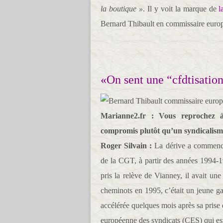
la boutique »
. Il y voit la marque de
l
Bernard Thibault en commissaire europ
«On sent une “cfdtisatio
Marianne2.fr : Vous reprochez 
compromis plutôt qu’un syndicalisme
Roger Silvain :
La dérive a commencé 
de la CGT, à partir des années 1994-
pris la relève de Vianney, il avait une 
cheminots en 1995, c’était un jeune ga
accélérée quelques mois après sa prise
européenne des syndicats (CES) qui es