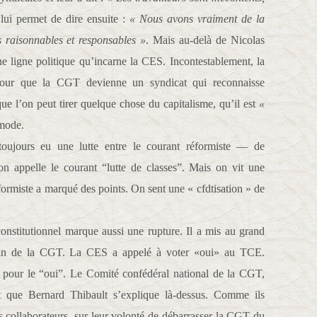
lui permet de dire ensuite :
« Nous avons vraiment de la
s raisonnables et responsables »
. Mais au-delà de Nicolas
ne ligne politique qu’incarne la CES. Incontestablement, la
pour que la CGT devienne un syndicat qui reconnaisse
e l’on peut tirer quelque chose du capitalisme, qu’il est
«
 mode.
oujours eu une lutte entre le courant réformiste — de
on appelle le courant “lutte de classes”. Mais on vit une
ormiste a marqué des points. On sent une « cfdtisation » de
onstitutionnel marque aussi une rupture. Il a mis au grand
 sein de la CGT. La CES a appelé à voter «oui» au TCE.
é pour le “oui”. Le Comité confédéral national de la CGT,
ait que Bernard Thibault s’explique là-dessus. Comme ils
es collaborateurs, sur leur volonté de débarrasser la CGT du