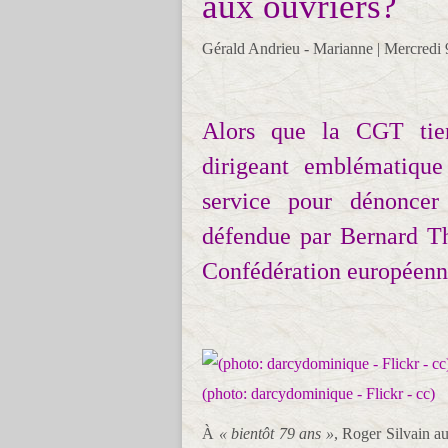
aux ouvriers?
Gérald Andrieu - Marianne | Mercred
Alors que la CGT tien
dirigeant emblématiqu
service pour dénoncer
défendue par Bernard Thi
Confédération européenne
(photo: darcydominique - Flickr - cc)
À
« bientôt 79 ans »
, Roger Silvain aur