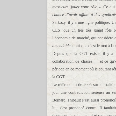
messieurs, jouez votre rôle »
. Ce qui 
chance d’avoir affaire à des syndicat
Sarkozy, il y a une ligne politique. U
CES joue un très très grand rôle 
l’économie de marché, qui considère qu
amendable »
puisque c’est le mot à la
Depuis que la CGT existe, il y a t
collaboration de classes — et ce qu’
période en ce moment où le courant réf
la CGT.
Le référendum de 2005 sur le Traité c
jour une contradiction sérieuse au
Bernard Thibault s’est aussi prononc
lui, s’est prononcé contre. Il faudr
devraient s’expliquer, lui et ses proch