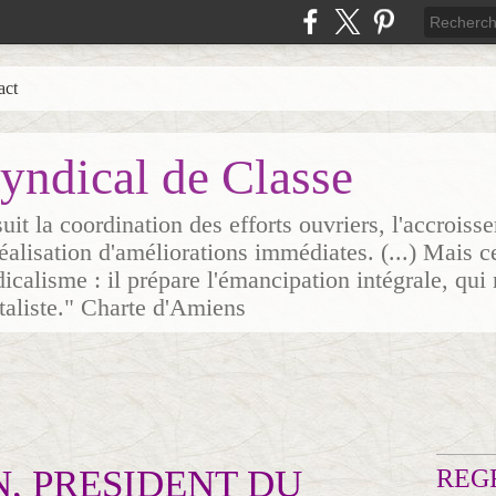
act
yndical de Classe
it la coordination des efforts ouvriers, l'accrois
 réalisation d'améliorations immédiates. (...) Mais c
icalisme : il prépare l'émancipation intégrale, qui 
italiste." Charte d'Amiens
N, PRESIDENT DU
REG