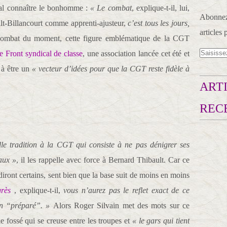
mal connaître le bonhomme :
« Le combat
, explique-t-il, lui,
Abonnez-
ult-Billancourt comme apprenti-ajusteur,
c’est tous les jours,
articles 
combat du moment, cette figure emblématique de la CGT
le Front syndical de classe
, une association lancée cet été et
 à être un
« vecteur d’idées pour que la CGT reste fidèle à
ARTI
REC
ille tradition à la CGT qui consiste à ne pas dénigrer ses
aux »
, il les rappelle avec force à Bernard Thibault. Car ce
iront certains, sent bien que la base suit de moins en moins
rès
, explique-t-il,
vous n’aurez pas le reflet exact de ce
en “préparé”. »
Alors Roger Silvain met des mots sur ce
e fossé qui se creuse entre les troupes et
« le gars qui tient