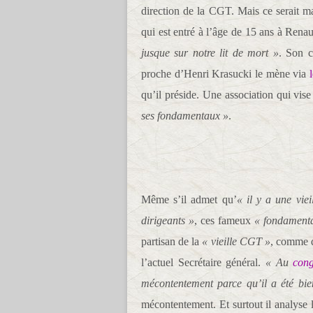
direction de la CGT. Mais ce serait 
qui est entré à l’âge de 15 ans à Rena
jusque sur notre lit de mort »
. Son 
proche d’Henri Krasucki le mène via
qu’il préside. Une association qui vise
ses fondamentaux »
.
Même s’il admet qu’
« il y a une vie
dirigeants »
, ces fameux
« fondament
partisan de la
« vieille CGT »
, comme d
l’actuel Secrétaire général.
« Au
cong
mécontentement parce qu’il a été bi
mécontentement. Et surtout il analyse l