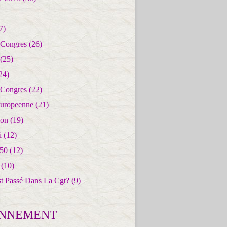
7)
 Congres
(26)
(25)
24)
 Congres
(22)
uropeenne
(21)
ion
(19)
i
(12)
50
(12)
(10)
st Passé Dans La Cgt?
(9)
NNEMENT