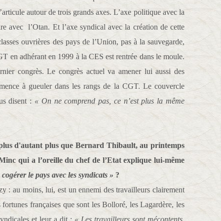
articule autour de trois grands axes. L’axe politique avec la
e avec l’Otan. Et l’axe syndical avec la création de cette
 classes ouvrières des pays de l’Union, pas à la sauvegarde,
GT en adhérant en 1999 à la CES est rentrée dans le moule.
ernier congrès. Le congrès actuel va amener lui aussi des
mence à gueuler dans les rangs de la CGT. Le couvercle
us disent :
«
On ne comprend pas, ce n’est plus la même
lus d'autant plus que Bernard Thibault, au printemps
 Minc qui a l’oreille du chef de l’Etat explique lui-même
 cogérer le pays avec les syndicats »
?
y : au moins, lui, est un ennemi des travailleurs clairement
 fortunes françaises que sont les Bolloré, les Lagardère, les
yndicales et leur a dit :
« Les travailleurs sont mécontents,