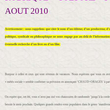
AOUT 2010
Avertissement : nous rappelons que citer le nom d’un éditeur, d’un producteur, d’
politique, syndicale ou philosophique ne nous engage pas au-delà de l’informatio
éventuelle recherche d’un livre ou d’un film
.
Bonjour à celles et ceux qui sont revenus de vacances. Nous espérons que vous en avez
« météo sociale » semble confirmer sa prévision en annonçant ‘CHAUD+ORAGES’ à parti
On espère que, cet été, vous n’avez pas usé vos chaussures de randonnée ‘jusqu’à la corde’
besoin le mois prochain. Quelques grands rendez-vous populaires dans le genre ‘manifestati