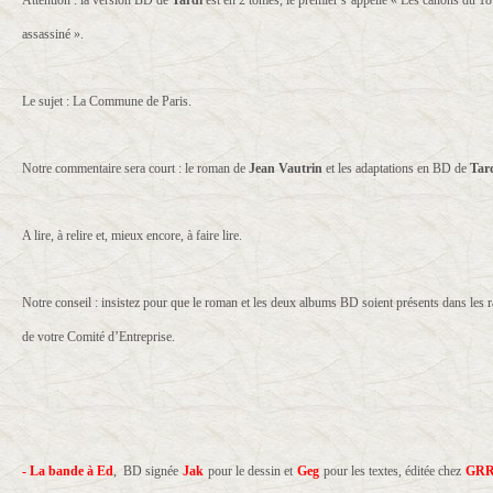
Attention : la version BD de
Tardi
est en 2 tomes, le premier s’appelle « Les canons du 18
assassiné ».
Le sujet : La Commune de Paris.
Notre commentaire sera court : le roman de
Jean Vautrin
et les adaptations en BD de
Tar
A lire, à relire et, mieux encore, à faire lire.
Notre conseil : insistez pour que le roman et les deux albums BD soient présents dans les ra
de votre Comité d’Entreprise.
- La bande à Ed
,
BD signée
Jak
pour le dessin et
Geg
pour les textes, éditée chez
GR