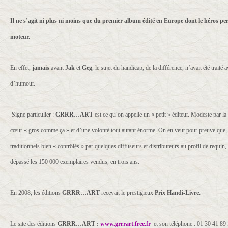
Il ne s’agit ni plus ni moins que du premier album édité en Europe dont le héros p
moteur.
En effet,
jamais
avant
Jak
et
Geg
, le sujet du handicap, de la différence, n’avait été traité
d’humour.
Signe particulier :
GRRR…ART
est ce qu’on appelle un « petit » éditeur. Modeste par la 
cœur « gros comme ça » et d’une volonté tout autant énorme. On en veut pour preuve que,
traditionnels bien « contrôlés » par quelques diffuseurs et distributeurs au profil de requi
dépassé les 150 000 exemplaires vendus, en trois ans.
En 2008, les éditions
GRRR…ART
recevait le prestigieux
Prix Handi-Livre.
Le site des éditions
GRRR…ART :
www.grrrart.free.fr
et son téléphone : 01 30 41 89