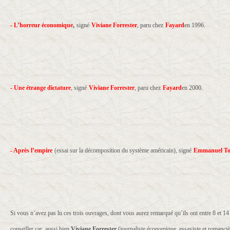
- L’horreur économique
,
signé
Viviane Forrester
, paru chez
Fayard
en 1996.
- Une étrange dictature
, signé
Viviane Forrester
, paru chez
Fayard
en 2000.
- Après l’empire
(essai sur la décomposition du système américain), signé
Emmanuel T
Si vous n’avez pas lu ces trois ouvrages, dont vous aurez remarqué qu’ils ont entre 8 et 14
conseiller car, aussi bien
Viviane Forrester
(journaliste économique, essayiste et romanciè