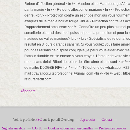
Retour d'affection général <br /> - Vaudou et de Maraboutage Africa
par la magie <br /> - Retour d'affection et mariage <br /> - Protecti
genre. <br /> - Protection contre un esprit de mort qui vous tourmente
attaques de la magie noir et rouge. <br /> - Protection contre les acc
Rapprochement amoureux <br /> -Connaître un peu plus sur moi pour
sorcellerie et aussi des rituel puissant pour la promotion et pour l
magique ou valise magique)<br /> <br /> Spécialiste du retour affect
résultat en 3 jours garantis sans fin. Si vous voulez vous faire aimer
pour des raisons de dispute conjugale, je peux vous aider avec mes r
l'amour durable existe encore si vous croyez. L'amour de votre vie e
retour sans délai. Rituel de retour de l'être aimé et puissant. <br />
de maître DJOGBE FIFA <br /> <br /> Téléphone ou whatsapp : +229 
mail : travailocculteprofetionnel@gmail.com <br /> <br /> web : htt
retouraffectif.com
Répondre
Voir le profil de
FSC
sur le portail Overblog
Top articles
Contact
Signaler un abus
C.G.U.
Cookies et données personnelles
Préférences cookies