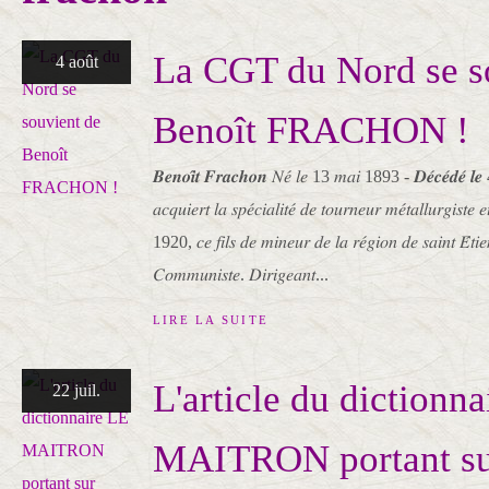
La CGT du Nord se s
4 août
Benoît FRACHON !
𝑩𝒆𝒏𝒐𝒊̂𝒕 𝑭𝒓𝒂𝒄𝒉𝒐𝒏 𝑁𝑒́ 𝑙𝑒 13 𝑚𝑎𝑖 1893 - 𝑫𝒆́𝒄𝒆́𝒅𝒆́ 
𝑎𝑐𝑞𝑢𝑖𝑒𝑟𝑡 𝑙𝑎 𝑠𝑝𝑒́𝑐𝑖𝑎𝑙𝑖𝑡𝑒́ 𝑑𝑒 𝑡𝑜𝑢𝑟𝑛𝑒𝑢𝑟 𝑚𝑒́𝑡𝑎𝑙𝑙𝑢𝑟𝑔𝑖𝑠𝑡
1920, 𝑐𝑒 𝑓𝑖𝑙𝑠 𝑑𝑒 𝑚𝑖𝑛𝑒𝑢𝑟 𝑑𝑒 𝑙𝑎 𝑟𝑒́𝑔𝑖𝑜𝑛 𝑑𝑒 𝑠𝑎𝑖𝑛𝑡 𝐸́𝑡𝑖𝑒
𝐶𝑜𝑚𝑚𝑢𝑛𝑖𝑠𝑡𝑒. 𝐷𝑖𝑟𝑖𝑔𝑒𝑎𝑛𝑡...
LIRE LA SUITE
L'article du dictionn
22 juil.
MAITRON portant su