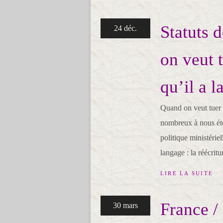
Statuts 
24 déc.
on veut 
qu’il a l
Quand on veut tuer 
nombreux à nous éto
politique ministérie
langage : la réécritu
LIRE LA SUITE
France /
30 mars