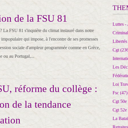
THE
ion de la FSU 81
Luttes - 
 ? La FSU 81 s'inquiète du climat instauré dans notre
Crimina
 impopulaire qui impose, à l'encontre de ses promesses
Libertés
gression sociale d'ampleur programmée comme en Grèce,
Cgt
(236
e ou au Portugal,...
Internat
Les Déc
Fédérat
Loi Trav
, réforme du collège :
Fsc
(47)
ion de la tendance
Cgt 50e
Cgt 52e
ation
La Batai
Retrait