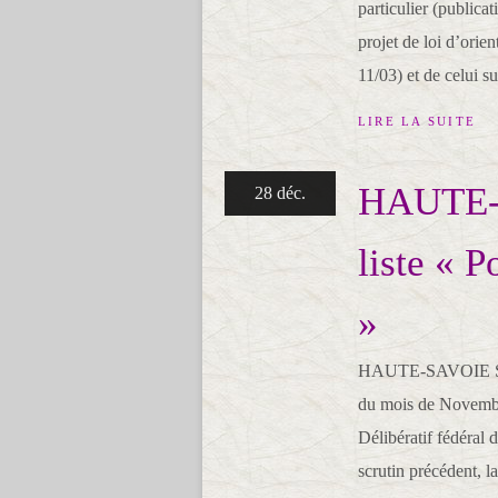
particulier (publica
projet de loi d’orie
11/03) et de celui s
LIRE LA SUITE
HAUTE-S
28 déc.
liste « 
»
HAUTE-SAVOIE Succ
du mois de Novembre 
Délibératif fédéral
scrutin précédent, l