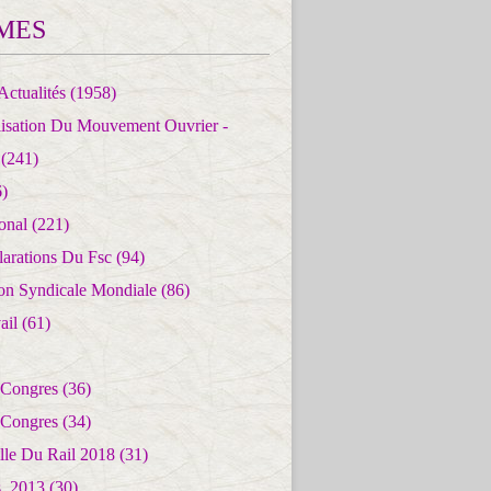
MES
Actualités
(1958)
lisation Du Mouvement Ouvrier -
(241)
)
ional
(221)
larations Du Fsc
(94)
ion Syndicale Mondiale
(86)
ail
(61)
 Congres
(36)
 Congres
(34)
lle Du Rail 2018
(31)
es_2013
(30)