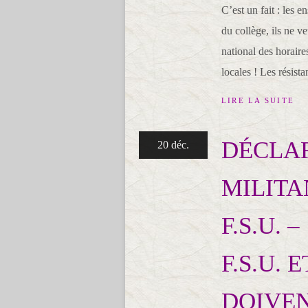
C’est un fait : les 
du collège, ils ne v
national des horaire
locales ! Les résista
LIRE LA SUITE
DÉCLA
20 déc.
MILITA
F.S.U. –
F.S.U. 
DOIVEN