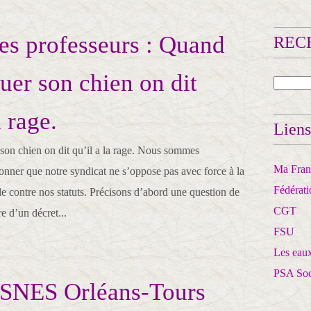
des professeurs : Quand
RECH
tuer son chien on dit
a rage.
Liens
son chien on dit qu’il a la rage. Nous sommes
Ma Franc
nner que notre syndicat ne s’oppose pas avec force à la
Fédérat
lle contre nos statuts. Précisons d’abord une question de
CGT
re d’un décret...
FSU
Les eaux
PSA So
 SNES Orléans-Tours