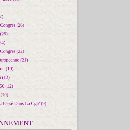
7)
 Congres
(26)
(25)
24)
 Congres
(22)
uropeenne
(21)
ion
(19)
i
(12)
50
(12)
(10)
st Passé Dans La Cgt?
(9)
NNEMENT