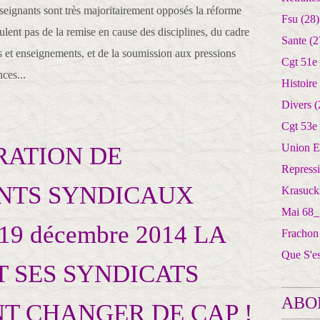
enseignants sont très majoritairement opposés la réforme
Fsu
(28)
eulent pas de la remise en cause des disciplines, du cadre
Sante
(2
s et enseignements, et de la soumission aux pressions
Cgt 51e
nces...
Histoire
Divers
(
Cgt 53e
Union E
RATION DE
Repress
NTS SYNDICAUX
Krasuck
Mai 68_
 19 décembre 2014 LA
Frachon
Que S'e
ET SES SYNDICATS
ABO
T CHANGER DE CAP !