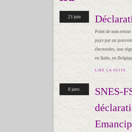
Déclarat
23 juin
Point de non-retour
pays par un pouvoir
électorales, une ré
en Italie, en Belgiqu
LIRE LA SUITE
SNES-FSU
8 janv.
déclarat
Emancip