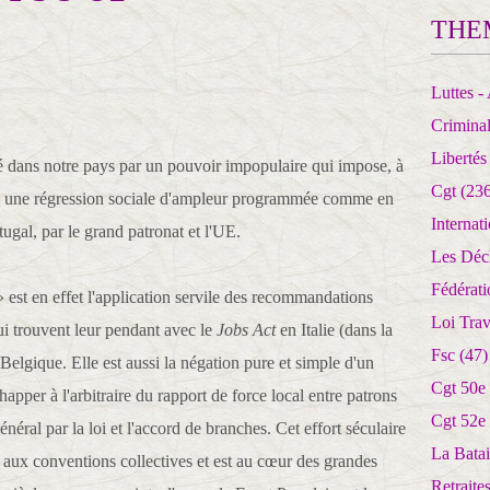
THE
Luttes - 
Crimina
Libertés
é dans notre pays par un pouvoir impopulaire qui impose, à
Cgt
(236
es, une régression sociale d'ampleur programmée comme en
Internat
ugal, par le grand patronat et l'UE.
Les Déc
Fédérat
 est en effet l'application servile des recommandations
Loi Trav
ui trouvent leur pendant avec le
Jobs Act
en Italie (dans la
Fsc
(47)
Belgique. Elle est aussi la négation pure et simple d'un
Cgt 50e
happer à l'arbitraire du rapport de force local entre patrons
Cgt 52e
néral par la loi et l'accord de branches. Cet effort séculaire
La Batai
 aux conventions collectives et est au cœur des grandes
Retrait