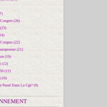
7)
 Congres
(26)
(25)
24)
 Congres
(22)
uropeenne
(21)
ion
(19)
i
(12)
50
(12)
(10)
st Passé Dans La Cgt?
(9)
NNEMENT