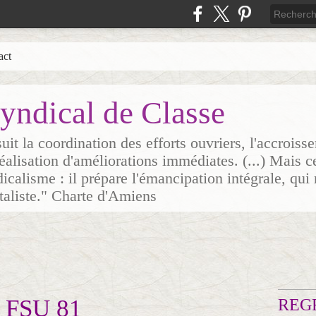
act
yndical de Classe
it la coordination des efforts ouvriers, l'accrois
 réalisation d'améliorations immédiates. (...) Mais c
icalisme : il prépare l'émancipation intégrale, qui 
italiste." Charte d'Amiens
a FSU 81
REG