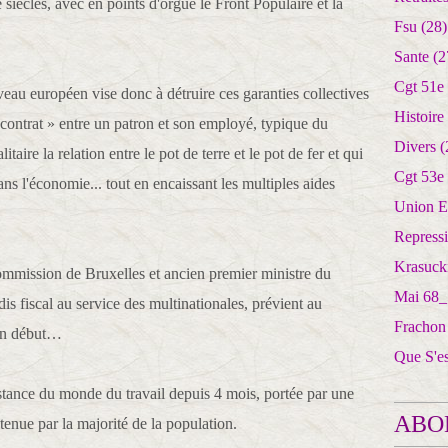
iècles, avec en points d'orgue le Front Populaire et la
Fsu
(28)
Sante
(2
Cgt 51e
veau européen vise donc à détruire ces garanties collectives
Histoire
e contrat » entre un patron et son employé, typique du
Divers
(
aire la relation entre le pot de terre et le pot de fer et qui
Cgt 53e
dans l'économie... tout en encaissant les multiples aides
Union E
Repress
Krasuck
ommission de Bruxelles et ancien premier ministre du
Mai 68_
s fiscal au service des multinationales, prévient au
Frachon
'un début…
Que S'e
sistance du monde du travail depuis 4 mois, portée par une
ABO
tenue par la majorité de la population.