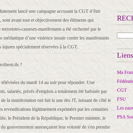
iatement lancé une campagne accusant la CGT d’être
RECH
, sont avant tout et objectivement des éléments qui
terroristes-casseurs-manifestants a été orchestré par le
médiatique d’une violence inouïe contre les manifestants
es injures spécialement réservées à la CGT.
Liens
fitent-ils ?
Ma Franc
Fédérat
ns télévisées du mardi 14 au soir pour répondre. Une
CGT
nts, salariés, privés d'emplois a totalement été bafouée par
FSU
de la manifestation ont fait la une des JT, laissant de côté le
Les eaux
les revendications légitimement exprimées par les centaines
PSA So
lée, le Président de la République, le Premier ministre, le
ole du gouvernement annonçaient leur volonté de s'en prendre