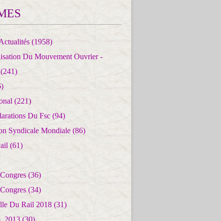
MES
Actualités
(1958)
lisation Du Mouvement Ouvrier -
(241)
)
ional
(221)
larations Du Fsc
(94)
ion Syndicale Mondiale
(86)
ail
(61)
 Congres
(36)
 Congres
(34)
lle Du Rail 2018
(31)
es_2013
(30)