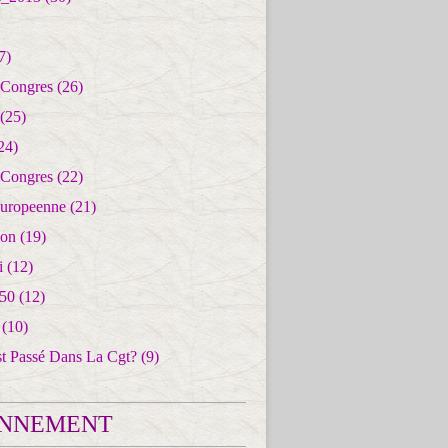
7)
 Congres
(26)
(25)
24)
 Congres
(22)
uropeenne
(21)
ion
(19)
i
(12)
50
(12)
(10)
st Passé Dans La Cgt?
(9)
NNEMENT