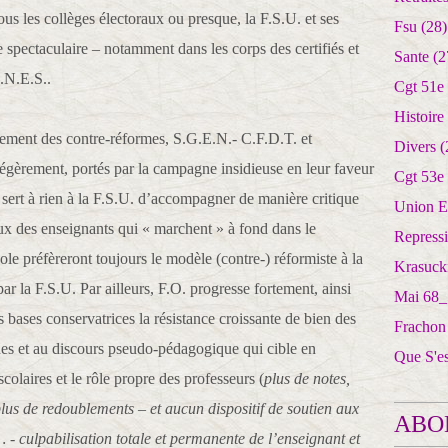
tous les collèges électoraux ou presque, la F.S.U. et ses
Fsu
(28)
e spectaculaire – notamment dans les corps des certifiés et
Sante
(2
S.N.E.S..
Cgt 51e
Histoire
nement des contre-réformes, S.G.E.N.- C.F.D.T. et
Divers
(
légèrement, portés par la campagne insidieuse en leur faveur
Cgt 53e
e sert à rien à la F.S.U. d’accompagner de manière critique
Union E
eux des enseignants qui « marchent » à fond dans le
Repress
ole préfèreront toujours le modèle (contre-) réformiste à la
Krasuck
par la F.S.U. Par ailleurs, F.O. progresse fortement, ainsi
Mai 68_
 bases conservatrices la résistance croissante de bien des
Frachon
es et au discours pseudo-pédagogique qui cible en
Que S'e
colaires et le rôle propre des professeurs (
plus de notes,
 plus de redoublements – et aucun dispositif de soutien aux
ABO
… - culpabilisation totale et permanente de l’enseignant et