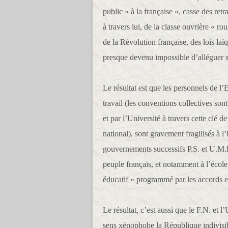
public « à la française », casse des retr
à travers lui, de la classe ouvrière « ro
de la Révolution française, des lois la
presque devenu impossible d’alléguer san
Le résultat est que les personnels de l’
travail (les conventions collectives sont
et par l’Université à travers cette clé 
national), sont gravement fragilisés à 
gouvernements successifs P.S. et U.M.P.
peuple français, et notamment à l’école
éducatif » programmé par les accords e
Le résultat, c’est aussi que le F.N. et 
sens xénophobe la République indivisible