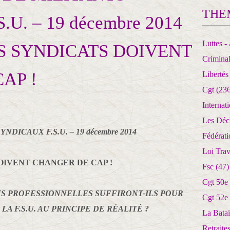
THE
U. – 19 décembre 2014
Luttes - 
SES SYNDICATS DOIVENT
Crimina
AP !
Libertés
Cgt
(236
Internat
Les Déc
DICAUX F.S.U. – 19 décembre 2014
Fédérat
Loi Trav
 DOIVENT CHANGER DE CAP !
Fsc
(47)
Cgt 50e
NS PROFESSIONNELLES SUFFIRONT-ILS POUR
Cgt 52e
A F.S.U. AU PRINCIPE DE RÉALITÉ ?
La Batai
Retrait