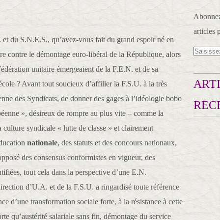
Abonnez-
articles 
. et du S.N.E.S., qu’avez-vous fait du grand espoir né en
re contre le démontage euro-libéral de la République, alors
édération unitaire émergeaient de la F.E.N. et de sa
ARTI
école ? Avant tout soucieux d’affilier la F.S.U. à la très
nne des Syndicats, de donner des gages à l’idéologie bobo
REC
opéenne », désireux de rompre au plus vite – comme la
 culture syndicale « lutte de classe » et clairement
Education
nationale
, des statuts et des concours nationaux,
l’opposé des consensus conformistes en vigueur, des
ntifiées, tout cela dans la perspective d’une E.N.
direction d’U.A. et de la F.S.U. a ringardisé toute référence
gence d’une transformation sociale forte, à la résistance à cette
orte qu’austérité salariale sans fin, démontage du service