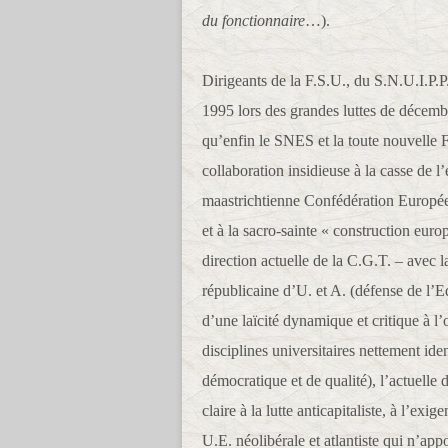
du fonctionnaire
…).
Dirigeants de la F.S.U., du S.N.U.I.P.P
1995 lors des grandes luttes de décemb
qu’enfin le SNES et la toute nouvelle F
collaboration insidieuse à la casse de l’
maastrichtienne Confédération Europée
et à la sacro-sainte « construction eur
direction actuelle de la C.G.T. – avec la
républicaine d’U. et A. (défense de l’
d’une laïcité dynamique et critique à 
disciplines universitaires nettement ide
démocratique et de qualité), l’actuelle 
claire à la lutte anticapitaliste, à l’exi
U.E. néolibérale et atlantiste qui n’app