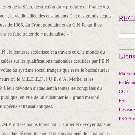
aites et de la Sécu, destruction du « produire en France » (et
uge », la vieille alliée des enseignants !) et des grands acquis
RECH
ïques de 1905, du Front populaire et du C.N.R. qu’il est
s se faire traiter de « nationaliste » !
E.N., la jeunesse scolarisée et à travers eux, le monde du
Liens
 calées sur les qualifications nationales certifiées par l’E.N.
de voûte du système social français que reste le baccalauréat
Ma Franc
l’heure où le M.E.D.E.F., l’U.E. d’A. Merkel et les
Fédérat
 à leur dévotion s’attaquent à toutes les conquêtes du
CGT
 publique, en vue de lui substituer le « grand marché
FSU
uropéens et transatlantiques.
Les eaux
PSA So
l’U.M.P. ont les mains libres pour usurper et dévoyer dans un
, la laïcité républicaine et la souveraineté de la nation. Il