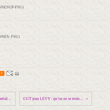
r (SNESUP-FSU)
x-SNES- FSU)
0
MARC PEYRADE Secrétaire général de la Filpac-Cgt
CGT jean LEVY : qu’on ne se trompe pas de cible !