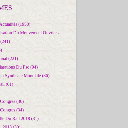
MES
Actualités
(1958)
lisation Du Mouvement Ouvrier -
(241)
)
ional
(221)
larations Du Fsc
(94)
ion Syndicale Mondiale
(86)
ail
(61)
 Congres
(36)
 Congres
(34)
lle Du Rail 2018
(31)
es_2013
(30)