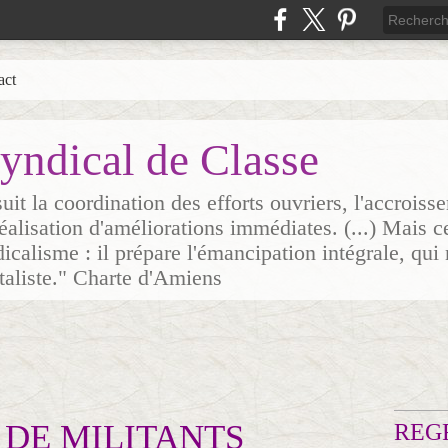
act
yndical de Classe
it la coordination des efforts ouvriers, l'accrois
 réalisation d'améliorations immédiates. (...) Mais c
icalisme : il prépare l'émancipation intégrale, qui 
italiste." Charte d'Amiens
DE MILITANTS
REG