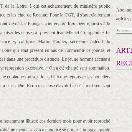
T de la Loire, à qui cet acharnement du ministère public
Abonnez-
ce et les cinq de Roanne. Pour la CGT, il s'agit clairement
articles 
ontexte où les Français sont encore fortement opposés à la
apaiser les choses », prévient Jean-Michel Gourgaud. « Ils
lence », confirme Martin Pontier, secrétaire fédéral du
ARTI
ire qui était présent en bas de l'immeuble ce jour-là, et
nces dans une procédure distincte. Le jeune homme accuse à
REC
d'une répression excessive. « On a été chargé sans sommation,
joue et plaqués au sol. Je n'ai fait que repousser les boucliers
oup sur la tête. Et on m'accuse d'avoir blessé à moi seul sept
t notamment illustré ces derniers mois pour avoir reproché
 problème mental » - on a annoncé se porter à nouveau partie