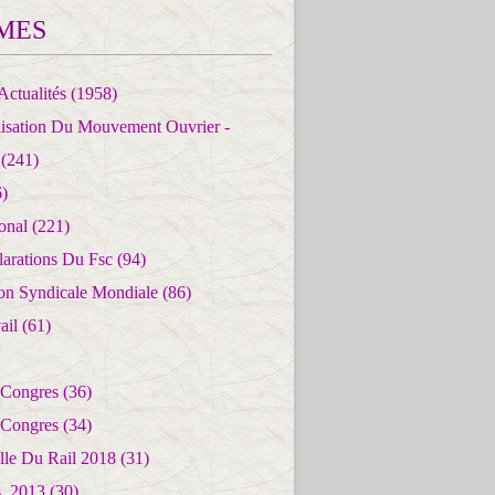
MES
Actualités
(1958)
lisation Du Mouvement Ouvrier -
(241)
)
ional
(221)
larations Du Fsc
(94)
ion Syndicale Mondiale
(86)
ail
(61)
 Congres
(36)
 Congres
(34)
lle Du Rail 2018
(31)
es_2013
(30)