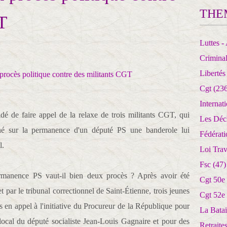
THE
T
Luttes - 
Crimina
Libertés
Cgt
(236
Internat
é de faire appel de la relaxe de trois militants CGT, qui
Les Déc
ché sur la permanence d'un député PS une banderole lui
Fédérat
l.
Loi Trav
Fsc
(47)
rmanence PS vaut-il bien deux procès ? Après avoir été
Cgt 50e
et par le tribunal correctionnel de Saint-Étienne, trois jeunes
Cgt 52e
s en appel à l'initiative du Procureur de la République pour
La Batai
e local du député socialiste Jean-Louis Gagnaire et pour des
Retrait