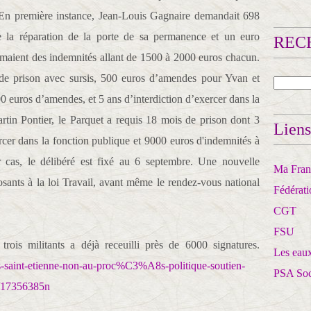
e. En première instance, Jean-Louis Gagnaire demandait 698
 la réparation de la porte de sa permanence et un euro
RECH
amaient des indemnités allant de 1500 à 2000 euros chacun.
 de prison avec sursis, 500 euros d’amendes pour Yvan et
0 euros d’amendes, et 5 ans d’interdiction d’exercer dans la
rtin Pontier, le Parquet a requis 18 mois de prison dont 3
Liens
ercer dans la fonction publique et 9000 euros d'indemnités à
r cas, le délibéré est fixé au 6 septembre. Une nouvelle
Ma Franc
sants à la loi Travail, avant même le rendez-vous national
Fédérat
CGT
FSU
trois militants a déjà receuilli près de 6000 signatures.
Les eaux
es-saint-etienne-non-au-proc%C3%A8s-politique-soutien-
PSA So
/17356385n