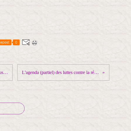
epost
0
Loi travail abrogation : rendez-vous le 15 septembre
L'agenda (partiel) des luttes contre la répression syndicale