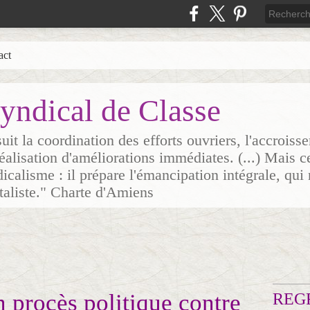
act
yndical de Classe
it la coordination des efforts ouvriers, l'accrois
 réalisation d'améliorations immédiates. (...) Mais c
icalisme : il prépare l'émancipation intégrale, qui 
italiste." Charte d'Amiens
n procès politique contre
REG