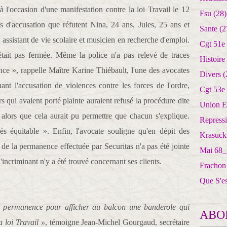
à l'occasion d'une manifestation contre la loi Travail le 12
Fsu
(28)
s d'accusation que réfutent Nina, 24 ans, Jules, 25 ans et
Sante
(2
assistant de vie scolaire et musicien en recherche d'emploi.
Cgt 51e
était pas fermée. Même la police n'a pas relevé de traces
Histoire
ence », rappelle Maître Karine Thiébault, l'une des avocates
Divers
(
ant l'accusation de violences contre les forces de l'ordre,
Cgt 53e
s qui avaient porté plainte auraient refusé la procédure dite
Union E
 alors que cela aurait pu permettre que chacun s'explique.
Repress
ès équitable ». Enfin, l'avocate souligne qu'en dépit des
Krasuck
e de la permanence effectuée par Securitas n'a pas été jointe
Mai 68_
'incriminant n'y a été trouvé concernant ses clients.
Frachon
Que S'e
la permanence pour afficher au balcon une banderole qui
ABO
a loi Travail »
, témoigne Jean-Michel Gourgaud, secrétaire