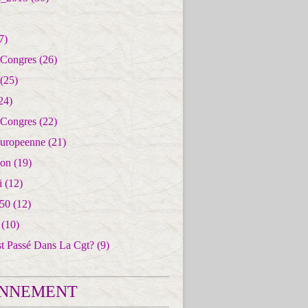
7)
 Congres
(26)
(25)
24)
 Congres
(22)
uropeenne
(21)
ion
(19)
i
(12)
50
(12)
(10)
st Passé Dans La Cgt?
(9)
NNEMENT