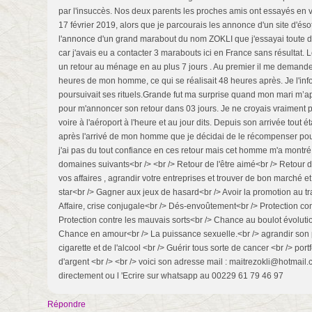
par l'insuccès. Nos deux parents les proches amis ont essayés en 
17 février 2019, alors que je parcourais les annonce d'un site d'éso
l'annonce d'un grand marabout du nom ZOKLI que j'essayai toute d
car j'avais eu a contacter 3 marabouts ici en France sans résultat.
un retour au ménage en au plus 7 jours . Au premier il me demand
heures de mon homme, ce qui se réalisait 48 heures après. Je l'infor
poursuivait ses rituels.Grande fut ma surprise quand mon mari m’
pour m'annoncer son retour dans 03 jours. Je ne croyais vraiment p
voire à l'aéroport à l'heure et au jour dits. Depuis son arrivée tout ét
après l'arrivé de mon homme que je décidai de le récompenser pour 
j'ai pas du tout confiance en ces retour mais cet homme m'a montré le
domaines suivants<br /> <br /> Retour de l'être aimé<br /> Retour d'
vos affaires , agrandir votre entreprises et trouver de bon marché e
star<br /> Gagner aux jeux de hasard<br /> Avoir la promotion au t
Affaire, crise conjugale<br /> Dés-envoûtement<br /> Protection con
Protection contre les mauvais sorts<br /> Chance au boulot évoluti
Chance en amour<br /> La puissance sexuelle.<br /> agrandir son 
cigarette et de l'alcool <br /> Guérir tous sorte de cancer <br /> port
d'argent <br /> <br /> voici son adresse mail : maitrezokli@hotmail
directement ou l 'Ecrire sur whatsapp au 00229 61 79 46 97
Répondre