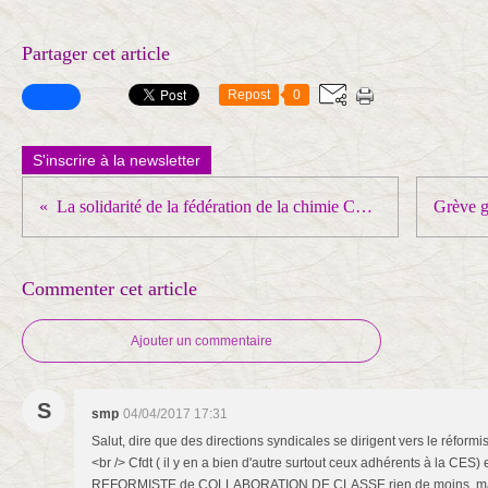
Partager cet article
Repost
0
S'inscrire à la newsletter
La solidarité de la fédération de la chimie CGT aux sans papiers de Rungis
Commenter cet article
Ajouter un commentaire
S
smp
04/04/2017 17:31
Salut, dire que des directions syndicales se dirigent vers le réform
<br /> Cfdt ( il y en a bien d'autre surtout ceux adhérents à la CES) 
REFORMISTE de COLLABORATION DE CLASSE rien de moins, mais