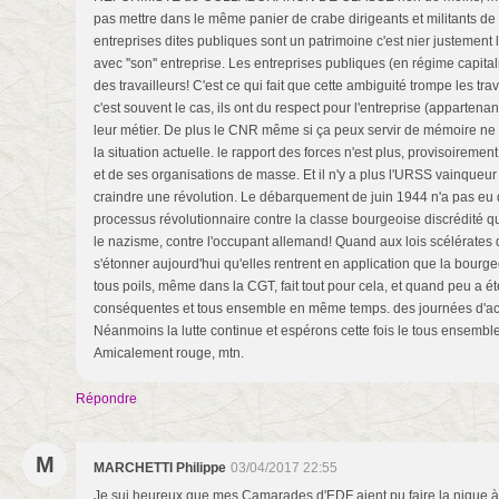
pas mettre dans le même panier de crabe dirigeants et militants de
entreprises dites publiques sont un patrimoine c'est nier justement l
avec ''son'' entreprise. Les entreprises publiques (en régime capital
des travailleurs! C'est ce qui fait que cette ambiguité trompe les tr
c'est souvent le cas, ils ont du respect pour l'entreprise (appartenan
leur métier. De plus le CNR même si ça peux servir de mémoire ne 
la situation actuelle. le rapport des forces n'est plus, provisoiremen
et de ses organisations de masse. Et il n'y a plus l'URSS vainqueu
craindre une révolution. Le débarquement de juin 1944 n'a pas eu d
processus révolutionnaire contre la classe bourgeoise discrédité qui
le nazisme, contre l'occupant allemand! Quand aux lois scélérates 
s'étonner aujourd'hui qu'elles rentrent en application que la bourge
tous poils, même dans la CGT, fait tout pour cela, et quand peu a été 
conséquentes et tous ensemble en même temps. des journées d'acti
Néanmoins la lutte continue et espérons cette fois le tous ensemb
Amicalement rouge, mtn.
Répondre
M
MARCHETTI Philippe
03/04/2017 22:55
Je sui heureux que mes Camarades d'EDF aient pu faire la nique à 