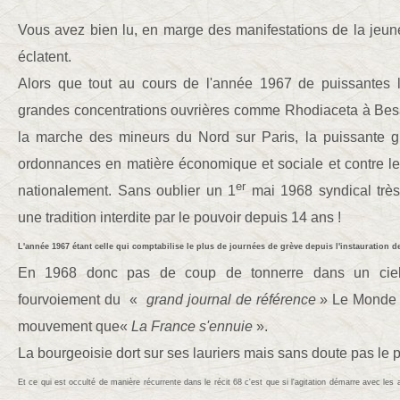
Vous avez bien lu, en marge des manifestations de la jeu
éclatent.
A
lors que tout au cours de l'année 1967 de puissantes l
grandes concentrations ouvrières comme Rhodiaceta
à Be
la
marche des mineurs du Nord sur Paris, la puissante g
ordonnances en matière économique et sociale et contre le
er
nationalement.
Sans oublier un 1
mai
1968
syndical trè
une tradition interdite par le pouvoir depuis 14 ans !
L'
année 1967 étant celle qui comptabilise le plus de journées de grève depuis l'instauration d
En 1968 donc pas de coup de tonnerre dans un ciel 
fourvoiement du «
grand journal de référence
» Le Monde q
mouvement que«
La France s'ennuie
».
La bourgeoisie dort sur ses lauriers mais sans doute pas le pr
Et ce qui est occulté de manière récurrente dans le récit 68 c'est que si l'agitation démarre avec les a