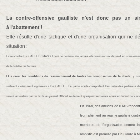
La contre-offensive gaulliste n'est donc pas un s
à l'abattement !
Elle résulte d'une tactique et d'une organisation qui ne 
situation :
La rencontre De GAULLE / MASSU dont le contenu n'a jamais été vraiment révélé sauf en sous-entend
de la fidélité de l'armée.
Et à créer les conditions du rassemblement de toutes les composantes de la droite
, y com
s'étaient violemment opposées à De GAULLE. Le pacte scellé comportant l'amnistie des partisans de 
seront amnistiés par un texte au journal Officiel seulement quelques semaines après et datant du 2 ao
En 1968, des anciens de l'OAS rencont
leur ralliement au régime gaulliste contr
membres de l'organisation encore inc
amnistie est promise par De Gaulle à M