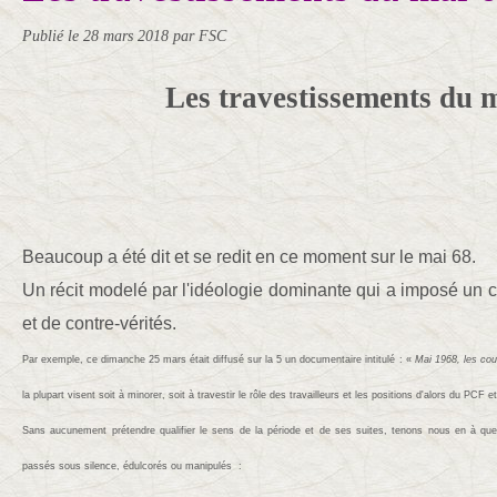
Publié le
28 mars 2018
par FSC
Les travestissements du 
Beaucoup a été dit et se redit en ce moment sur le mai 68.
Un récit modelé par l'idéologie dominante qui a imposé un ce
et de contre-vérités.
Par exemple, ce dimanche 25 mars était diffusé sur la 5 un documentaire intitulé : «
Mai 1968, les cou
la plupart visent soit à minorer, soit à travestir le rôle
des travailleurs
et les positions d'alors du PCF e
Sans aucunement prétendre qualifier le sens de la période et de ses suites, tenons nous en à que
passés sous silence, édulcorés ou manipulés :