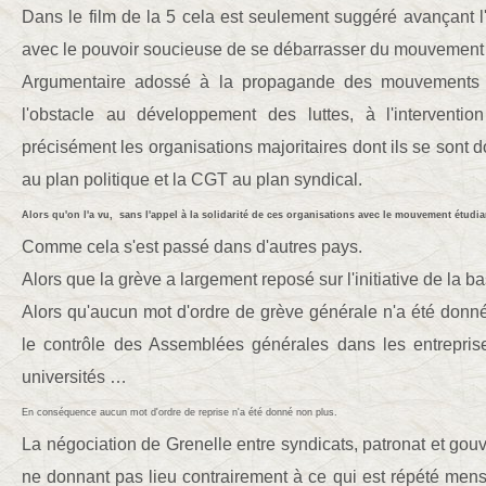
Dans le film de la 5 cela est seulement suggéré avançant
avec le pouvoir soucieuse de se débarrasser du mouvement 
Argumentaire adossé à la propagande des mouvements g
l'obstacle au développement des luttes, à l'interventio
précisément les organisations majoritaires dont ils se sont 
au plan politique et la CGT au plan syndical.
Alors qu'on l'a vu, sans l'appel à la solidarité de ces organisations avec le mouvement étudiant,
Comme cela s'est passé dans d'autres pays.
Alors que la grève a largement reposé sur l'initiative de la ba
Alors qu'aucun mot d'ordre de grève générale n'a été donn
le contrôle des Assemblées générales dans les entreprises
universités …
En conséquence aucun mot d'ordre de reprise n'a été donné non plus.
La négociation de Grenelle entre syndicats, patronat et go
ne donnant pas lieu contrairement à ce qui est répété me