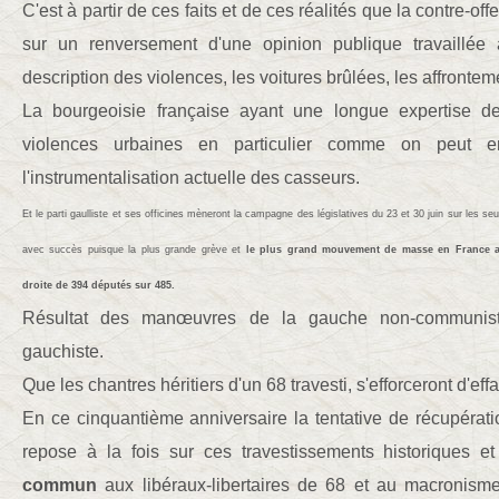
C'est à partir de ces faits et de ces réalités que la contre-o
sur un renversement d'une opinion publique travaillée 
description des violences, les voitures brûlées, les affronteme
La bourgeoisie française ayant une longue expertise de l
violences urbaines en particulier comme on peut e
l'instrumentalisation actuelle des casseurs.
Et le parti gaulliste et ses officines mèneront la campagne des législatives du 23 et 30 juin sur les
avec succès puisque la plus grande grève et
le plus grand mouvement de masse en France ac
droite de 394 députés sur 485.
Résultat des manœuvres de la gauche non-communiste 
gauchiste.
Que les chantres héritiers d'un 68 travesti, s'efforceront d'effa
En ce cinquantième anniversaire la tentative de récupéra
repose à la fois sur ces travestissements historiques e
commun
aux libéraux-libertaires de 68 et au macronisme 