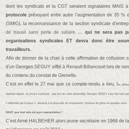
dont les syndicats et la CGT seraient signataires MAIS 
protocole
prévoyant entre autre l'augmentation de 35 % d
(SMIG), la reconnaissance de la section syndicale d'entrep
de travail sans perte de salaire
…
qui ne sera pas pa
organisations syndicales ET devra donc être soumi
travailleurs.
Afin de donner de la chair à cette affirmation de collusion s'
d'un Georges SEGUY sifflé à Renault Billancourt lors de so
du contenu du constat de Grenelle.
C'est en effet le 27 mai que ce compte-rendu a lieu, l
es diffa
répétant depuis, et encore à présent, que lors de cette assemblée Georges SEGUY s'est fait huer par 
«
débordée par la base
», obstacle à la poursuite du mouvement, briseuse de grève en quelque sorte.
SAUF que tout cela est pure manipulation !
C'est Aimé HALBEHER alors jeune secrétaire
en 1968 de l