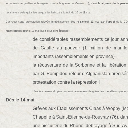
le puritanisme gaullien et bourgeois, contre la guerre du Vietnam ...), c'est
la vigueur de la prote
notamment celle qui a lieu au quartier latin dans la nuit du 10 au 11 mai.
Car c'est cette protestation relayée immédiatement
dès le samedi 11 mai
par l'appel
de la CGT
manifestation pour le 13 mai qui a pour conséquence :
de considérables rassemblements ce jour anni
de Gaulle au pouvoir (1 million de manife
importants rassemblements en province)
la réouverture de la Sorbonne et la libération
par G. Pompidou retour d’Afghanistan précisém
protestation contre la répression !
L’enclenchement du plus puissant mouvement de grève des travailleurs que le p
Dès le 14 mai
:
Grèves aux Etablissements Claas à Woppy (Mos
Chapelle à Saint-Etienne-du-Rouvray (76), dans
une biscuiterie du Rhône, débrayage à Sud-Av