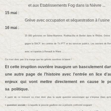
et aux Etablissements Fog dans la Nièvre ...
15 mai
:
Grève avec occupation et séquestration à l'usine 
16 mai
:
15 000 grévistes en Seine-Maritime. Rodhiacéta et Berliet dans le Rhône. Grève à 
gagne la SNCF, les centres de Tri PTT et les services publics. Les ouvriers de Rena
avec occupation à Renault le Mans ...
Ce n'est donc pas à la marge que les grèves ouvrières éclatent !
Et cette irruption ouvrière inaugure un basculement da
une autre page de l'histoire avec l'entrée en lice d'a
enjeux qui vont mettre directement en cause le po
sa politique.
A partir de ce moment ce n'est
donc
plus la seule question universitaire qui s'impose
(bien qu'
«
question sociale
» à laquelle le pouvoir gaulliste est à présent confronté
exigeant :