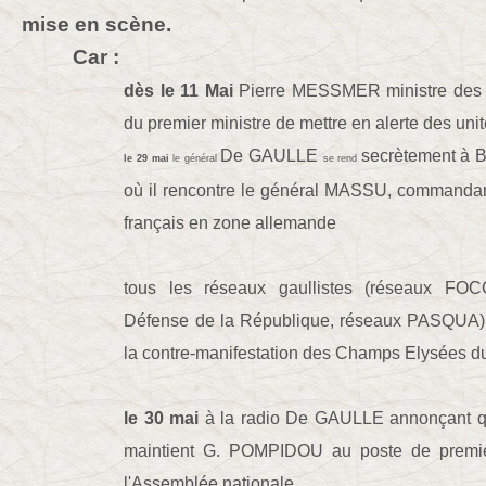
mise en scène.
Car :
dès le 11 Mai
Pierre MESSMER ministre des a
du premier ministre de mettre en alerte des uni
De GAULLE
secrètement à 
le 29 mai
le général
se rend
où il rencontre le général MASSU, commandan
français en zone allemande
tous les réseaux gaullistes (réseaux F
Défense de la République, réseaux PASQUA) s
la contre-manifestation des Champs Elysées d
le 30 mai
à la radio De GAULLE annonçant qu'i
maintient G. POMPIDOU au poste de premier 
l'Assemblée nationale.