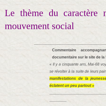
Le thème du caractère 
mouvement social
______________________________________
Commentaire accompagnan
documentaire sur le site de la 
«
Il y a cinquante ans, Mai-68 voy
se révolter à la suite de leurs pai
manifestations de la jeuness
éclatent un peu partout »
_____________________________
_________