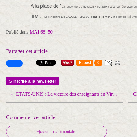
A la place de "
La rencontre De GAULLE / MASSU n'a jamais été vraiment 
lire : "
La rencontre De GAULLE / MASSU
dont le contenu
n'a jamais été vrai
Publié dans
MAI 68_50
Partager cet article
Repost
0
S'inscrire à la newsletter
ETATS-UNIS : La victoire des enseignants en Virginie-Occidentale renforce le mouvement syndical
Commenter cet article
Ajouter un commentaire