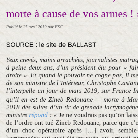
morte à cause de vos armes ! 
Publié le
25 avril 2019
par FSC
SOURCE : le site de BALLAST
Yeux crevés, mains arrachées, journalistes matraqu
à peine deux ans, d’un président élu pour « fai
droite ». Et quand le pouvoir ne cogne pas, il me
de son ministre de l’Intérieur, Christophe Castan
l’interpelle un jour de mars 2019, sur France In
qu’il en est de Zineb Redouane — morte à Mars
2018 des suites d’un tir de grenade lacrymogène
ministre
répond
: «
Je ne voudrais pas qu’on laiss
de l’ordre ont tué Zineb Redouane, parce que c’es
d’un choc opératoire après […] avoir, semble
lacrymogène qui avait été envoyée, qui arrivait s