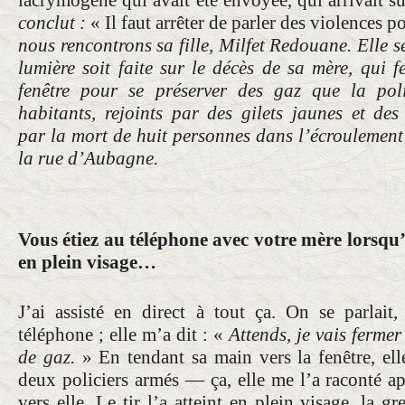
conclut :
« Il faut arrêter de parler des violences p
nous rencontrons sa fille, Milfet Redouane. Elle s
lumière soit faite sur le décès de sa mère, qui
fe
fenêtre pour se préserver des gaz que la pol
habitants, rejoints par des gilets jaunes et des 
par
la mort de huit personnes dans l’écroulemen
la rue d’Aubagne.
Vous étiez au téléphone avec votre mère lorsqu’
en plein visage…
J’ai assisté en direct à tout ça. On se parlait
téléphone ; elle m’a dit : «
Attends, je vais fermer 
de gaz.
» En tendant sa main vers la fenêtre, ell
deux policiers armés — ça, elle me l’a raconté ap
vers elle. Le tir l’a atteint en plein visage, la g