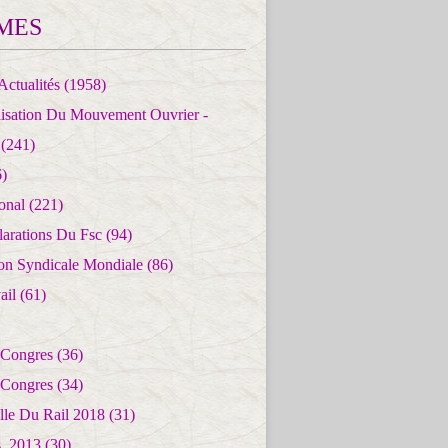
MES
Actualités
(1958)
lisation Du Mouvement Ouvrier -
(241)
)
ional
(221)
larations Du Fsc
(94)
ion Syndicale Mondiale
(86)
ail
(61)
 Congres
(36)
 Congres
(34)
lle Du Rail 2018
(31)
es_2013
(30)