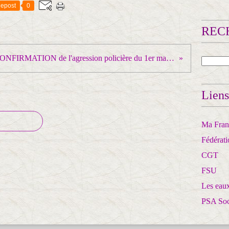
epost
0
RECH
CONFIRMATION de l'agression policière du 1er mai contre la CGT
Liens
Ma Franc
Fédérat
CGT
FSU
Les eaux
PSA So