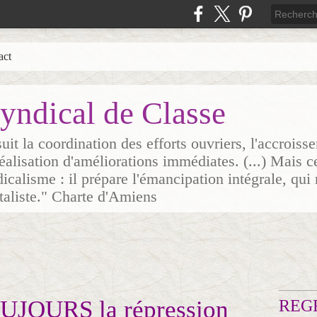
act
yndical de Classe
it la coordination des efforts ouvriers, l'accrois
 réalisation d'améliorations immédiates. (...) Mais c
icalisme : il prépare l'émancipation intégrale, qui 
italiste." Charte d'Amiens
JOURS la répression
REG