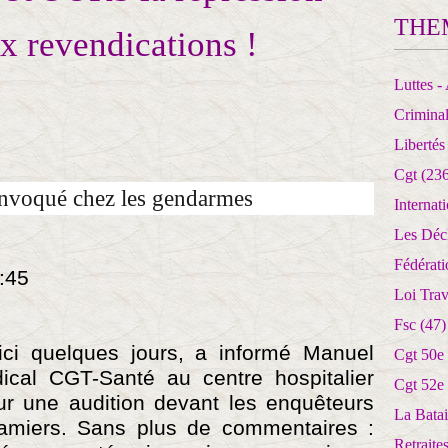
THE
x revendications !
Luttes - 
Crimina
Libertés
Cgt
(236
nvoqué chez les gendarmes
Internat
Les Déc
Fédérat
:45
Loi Trav
Fsc
(47)
ici quelques jours, a informé Manuel
Cgt 50e
dical CGT-Santé au centre hospitalier
Cgt 52e
ur une audition devant les enquêteurs
La Batai
amiers. Sans plus de commentaires :
Retrait