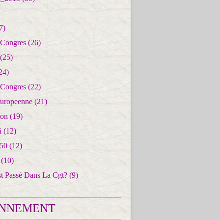
7)
 Congres
(26)
(25)
24)
 Congres
(22)
uropeenne
(21)
ion
(19)
i
(12)
50
(12)
(10)
st Passé Dans La Cgt?
(9)
NNEMENT