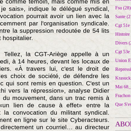
ué comme témoin, mais comme mis en
 je sais», indique le délégué syndical,
Fsu
(28)
vocation pourrait avoir un lien avec la
Sante
(2
écemment par l'organisation syndicale.
Cgt 51e
ontre la suppression redoutée de 54 lits
Histoire
 hospitalier.
Divers
(
Cgt 53e
 Tellez, la CGT-Ariège appelle à un
di, à 14 heures, devant les locaux de
Union E
rs. «À travers lui, c'est le droit de
Repress
les choix de société, de défendre les
Krasuck
ic qui sont remis en question. C'est un
Mai 68_
hi vers la répression», analyse Didier
Frachon
al du mouvement, dans un trac remis à
t «un lien de cause à effet» entre la
Que S'e
t la convocation du militant syndical.
ment en ligne sur le site Cyberacteurs.
ABO
 directement un courriel… au directeur