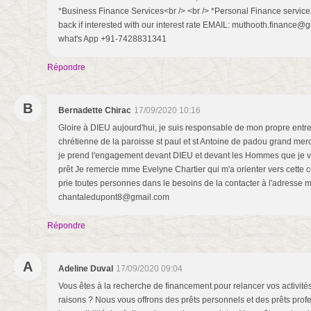
*Business Finance Services<br /> <br /> *Personal Finance services
back if interested with our interest rate EMAIL: muthooth.finance@
what's App +91-7428831341
Répondre
B
Bernadette Chirac
17/09/2020 10:16
Gloire à DIEU aujourd'hui, je suis responsable de mon propre ent
chrétienne de la paroisse st paul et st Antoine de padou grand mer
je prend l'engagement devant DIEU et devant les Hommes que je vo
prêt Je remercie mme Evelyne Chartier qui m'a orienter vers cette
prie toutes personnes dans le besoins de la contacter à l'adresse m
chantaledupont8@gmail.com
Répondre
A
Adeline Duval
17/09/2020 09:04
Vous êtes à la recherche de financement pour relancer vos activités
raisons ? Nous vous offrons des prêts personnels et des prêts prof