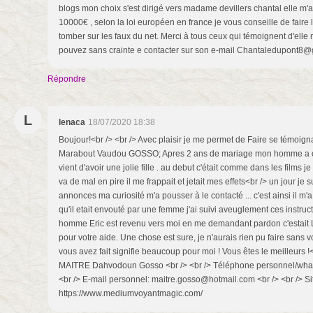
blogs mon choix s'est dirigé vers madame devillers chantal elle m'
10000€ , selon la loi européen en france je vous conseille de faire 
tomber sur les faux du net. Merci à tous ceux qui témoignent d'ell
pouvez sans crainte e contacter sur son e-mail Chantaledupont8
Répondre
L
lenaca
18/07/2020 18:38
Boujour!<br /> <br /> Avec plaisir je me permet de Faire se témoi
Marabout Vaudou GOSSO; Apres 2 ans de mariage mon homme a c
vient d'avoir une jolie fille . au debut c'était comme dans les films j
va de mal en pire il me frappait et jetait mes effets<br /> un jour je 
annonces ma curiosité m'a pousser à le contacté ... c'est ainsi il m'
qu'il etait envouté par une femme j'ai suivi aveuglement ces instruc
homme Eric est revenu vers moi en me demandant pardon c'estait L
pour votre aide. Une chose est sure, je n'aurais rien pu faire sans v
vous avez fait signifie beaucoup pour moi ! Vous êtes le meilleurs 
MAITRE Dahvodoun Gosso <br /> <br /> Téléphone personnel/what
<br /> E-mail personnel: maitre.gosso@hotmail.com <br /> <br /> Si
https://www.mediumvoyantmagic.com/