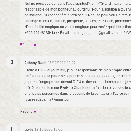
Nul ne peux évoluer sans l'aide spirituel*<br /> *Grand maître ma
responsable de mon bonheur aujourd'hui. Pour la solution a tous v
ce marabout il est honnête et efficace. Il Réalise pour vous le retour 
sortilège d'amour, chance, prospérité, succès,* *réussite, problèmes 
*Portefeuille magique ou valise magique pour vos* **problème finan
+229 60648135<br /> Émail : maitregoudjinou@gmail.com<br /> W
Répondre
J
Johnny Nash
15/10/2020 19:07
Gloire à DIEU aujourd'hui, je suis responsable de mon propre ent
chrétienne de la paroisse st paul et st Antoine de padou grand mer
je prend l'engagement devant DIEU et devant les Hommes que je vo
prêt Je remercie mme Evelyne Chartier qui m'a orienter vers cette
prie toutes personnes dans le besoins de la contacter à l'adresse m
rousseau20anita@gmail.com
Répondre
T
trade
13/10/2020 16:00