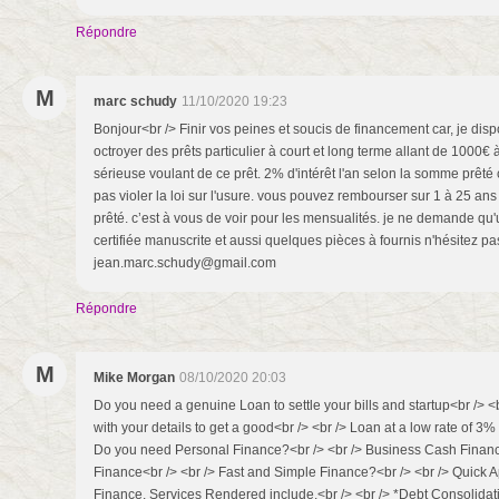
Répondre
M
marc schudy
11/10/2020 19:23
Bonjour<br /> Finir vos peines et soucis de financement car, je disp
octroyer des prêts particulier à court et long terme allant de 1000€
sérieuse voulant de ce prêt. 2% d'intérêt l'an selon la somme prêté c
pas violer la loi sur l'usure. vous pouvez rembourser sur 1 à 25 
prêté. c’est à vous de voir pour les mensualités. je ne demande q
certifiée manuscrite et aussi quelques pièces à fournis n'hésitez pa
jean.marc.schudy@gmail.com
Répondre
M
Mike Morgan
08/10/2020 20:03
Do you need a genuine Loan to settle your bills and startup<br /> 
with your details to get a good<br /> <br /> Loan at a low rate of 3%
Do you need Personal Finance?<br /> <br /> Business Cash Financ
Finance<br /> <br /> Fast and Simple Finance?<br /> <br /> Quick A
Finance. Services Rendered include,<br /> <br /> *Debt Consolidat