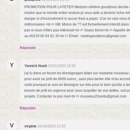
PROMOTION POUR LA FETE!!! Meduim célèbre goudjinou decide de
misère que le monde entier endure.je vous aide a devenir riche mi
danger ni d'inconvénient ni aucun frais a payer. 1f je ne vais vou
millionnaires <br /> NB: Moins de ?? est formellement interdit dan
pas si vous n'êtes pas intéressé<br /> Soyez bénis<br /> Appelle d
au 00229 60 64 81 35<br /> Émail : maitregoudjinou@gmail.com
Répondre
Y
Yannick Noah
03/11/2020 10:56
j'ai lu dans un forum les témoignages faites sur madame rousseau a
pour avoir un prêt de 6000 euros , sans plus tarder elle m'as accord
voilà pourquoi je suis en témoigne sur elle pour le bien qu'elle a fa
besoin de prêt en urgence pour vous acquitter de vos dettes, soit p
projets. Contacter la pas mail<br /> rousseau20anita@gmail.com
Répondre
V
virginie
26/10/2020 22:55