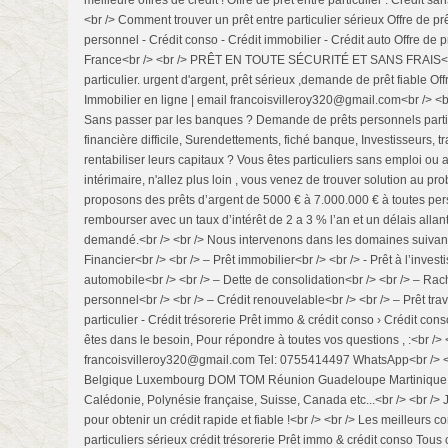
meilleure offres de crédit ! Offre de prêt entre particulier : Crédit 
<br /> Comment trouver un prêt entre particulier sérieux Offre de prêt
personnel - Crédit conso - Crédit immobilier - Crédit auto Offre de pr
France<br /> <br /> PRÊT EN TOUTE SÉCURITÉ ET SANS FRAIS<br /
particulier. urgent d'argent, prêt sérieux ,demande de prêt fiable Off
Immobilier en ligne | email francoisvilleroy320@gmail.com<br /> <b
Sans passer par les banques ? Demande de prêts personnels partic
financière difficile, Surendettements, fiché banque, Investisseurs, t
rentabiliser leurs capitaux ? Vous êtes particuliers sans emploi o
intérimaire, n'allez plus loin , vous venez de trouver solution au pr
proposons des prêts d’argent de 5000 € à 7.000.000 € à toutes pe
rembourser avec un taux d’intérêt de 2 a 3 % l’an et un délais allan
demandé.<br /> <br /> Nous intervenons dans les domaines suivants 
Financier<br /> <br /> – Prêt immobilier<br /> <br /> - Prêt à l’inves
automobile<br /> <br /> – Dette de consolidation<br /> <br /> – Rach
personnel<br /> <br /> – Crédit renouvelable<br /> <br /> – Prêt trav
particulier - Crédit trésorerie Prêt immo & crédit conso › Crédit co
êtes dans le besoin, Pour répondre à toutes vos questions , :<br /> <
francoisvilleroy320@gmail.com Tel: 0755414497 WhatsApp<br /> <b
Belgique Luxembourg DOM TOM Réunion Guadeloupe Martinique 
Calédonie, Polynésie française, Suisse, Canada etc...<br /> <br />
pour obtenir un crédit rapide et fiable !<br /> <br /> Les meilleurs c
particuliers sérieux crédit trésorerie Prêt immo & crédit conso Tous c