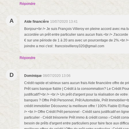
Répondre
A
Aide financière
10/07/2020 13:41
Bonjour<br /> Je suis François Villeroy en pleine accord avec ma 
accordée un prêt entre particulier sans aucun frais.<br /> J'accord
€ sur une période de 1 à 20 ans avec un pourcentage de 2%.<br /
joindre a moi c'est : francoisvilleroy320@gmail.com
Répondre
D
Dominique
08/07/2020 13:06
Crédit rapide et sérieux sans aucun frais Aide financière offre de prê
Prêt sans banque fiable | Crédit à la consommation? Le Crédit Po
justificatif?<br /> <br /> Un prêt d'argent pour la réalisation de votre
banques ? Offre Prêt Personnel, Prêt Automobile, Prêt Immobilier<br
crédit immobilier Découvrez la meilleure offre ! 100% Fiable Et Rapi
/> <br /> Offre Crédit Prêt personnel - Crédit sans justificatif en lign
particulier - Crédit trésorerie Prêt immo & crédit conso › Crédit co
besoin de prêts d'argent entre particuliers pour faire face aux diffic