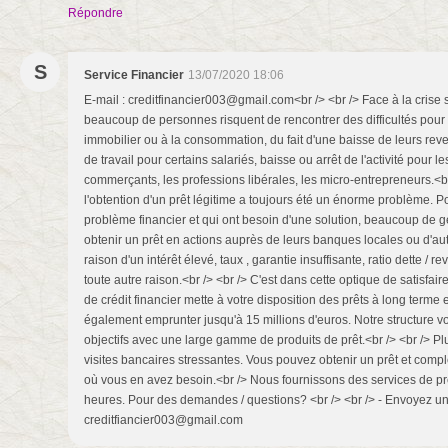
Répondre
S
Service Financier
13/07/2020 18:06
E-mail : creditfinancier003@gmail.com<br /> <br /> Face à la crise 
beaucoup de personnes risquent de rencontrer des difficultés pour 
immobilier ou à la consommation, du fait d'une baisse de leurs rev
de travail pour certains salariés, baisse ou arrêt de l'activité pour 
commerçants, les professions libérales, les micro-entrepreneurs.<b
l'obtention d'un prêt légitime a toujours été un énorme problème. P
problème financier et qui ont besoin d'une solution, beaucoup de g
obtenir un prêt en actions auprès de leurs banques locales ou d'autr
raison d'un intérêt élevé, taux , garantie insuffisante, ratio dette / r
toute autre raison.<br /> <br /> C'est dans cette optique de satisfai
de crédit financier mette à votre disposition des prêts à long terme
également emprunter jusqu'à 15 millions d'euros. Notre structure vo
objectifs avec une large gamme de produits de prêt.<br /> <br /> Pl
visites bancaires stressantes. Vous pouvez obtenir un prêt et compl
où vous en avez besoin.<br /> Nous fournissons des services de p
heures. Pour des demandes / questions? <br /> <br /> - Envoyez un
creditfiancier003@gmail.com