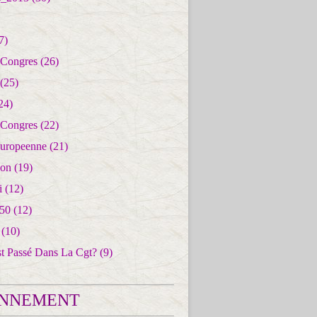
7)
 Congres
(26)
(25)
24)
 Congres
(22)
uropeenne
(21)
ion
(19)
i
(12)
50
(12)
(10)
st Passé Dans La Cgt?
(9)
NNEMENT