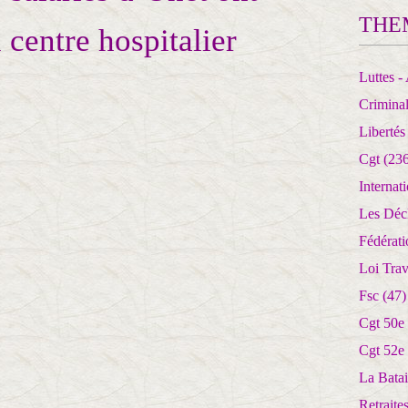
THE
 centre hospitalier
Luttes - 
Crimina
Libertés
Cgt
(236
Internat
Les Déc
Fédérat
Loi Trav
Fsc
(47)
Cgt 50e
Cgt 52e
La Batai
Retrait