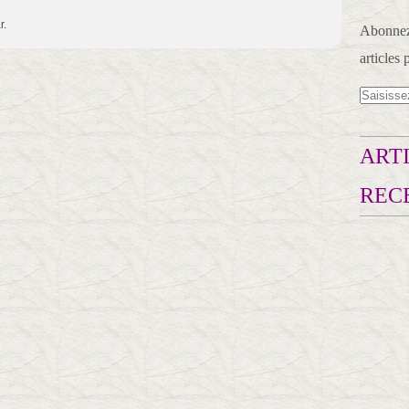
r.
Abonnez-
articles 
ARTI
REC