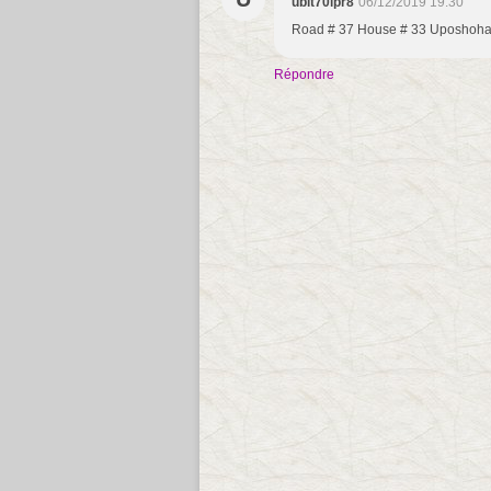
ubit70ipr8
06/12/2019 19:30
Road # 37 House # 33 Uposhoha
Répondre