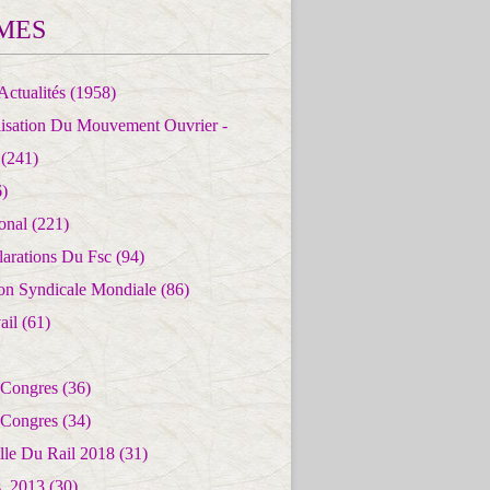
MES
Actualités
(1958)
lisation Du Mouvement Ouvrier -
(241)
)
ional
(221)
larations Du Fsc
(94)
ion Syndicale Mondiale
(86)
ail
(61)
 Congres
(36)
 Congres
(34)
lle Du Rail 2018
(31)
es_2013
(30)