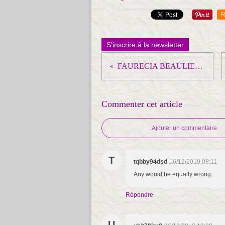
R
S'inscrire à la newsletter
FAURECIA BEAULIEU : CGT : " l’austérité salariale… mais pas pour tous"
Commenter cet article
Ajouter un commentaire
T
tqbby94dsd
16/12/2019 08:11
Any would be equally wrong.
Répondre
U