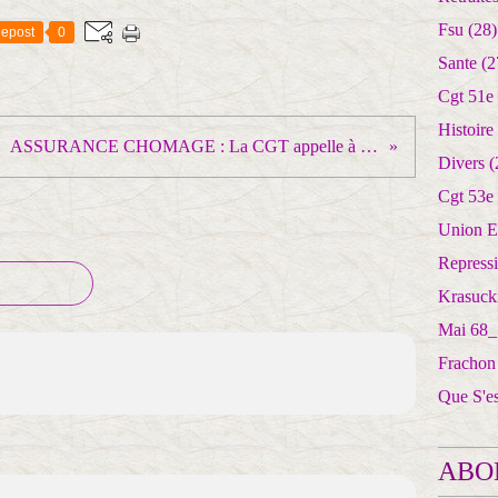
Fsu
(28)
epost
0
Sante
(2
Cgt 51e
Histoire
ASSURANCE CHOMAGE : La CGT appelle à développer les mobilisations unitaires et dans toutes les professions partout en France, le 26 juin
Divers
(
Cgt 53e
Union E
Repress
Krasuck
Mai 68_
Frachon
Que S'e
ABO