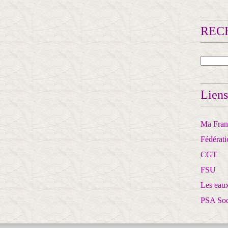
RECH
Liens
Ma Franc
Fédérat
CGT
FSU
Les eaux
PSA So