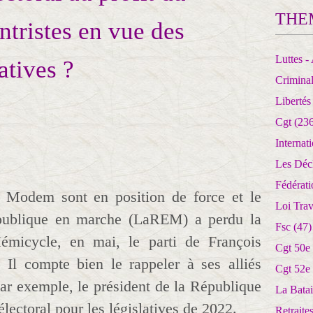
THE
ntristes en vue des
Luttes - 
atives ?
Crimina
Libertés
Cgt
(236
Internat
Les Déc
Fédérat
 Modem sont en position de force et le
Loi Trav
publique en marche (LaREM) a perdu la
Fsc
(47)
Hémicycle, en mai, le parti de François
Cgt 50e
Il compte bien le rappeler à ses alliés
Cgt 52e
par exemple, le président de la République
La Batai
électoral pour les législatives de 2022.
Retrait