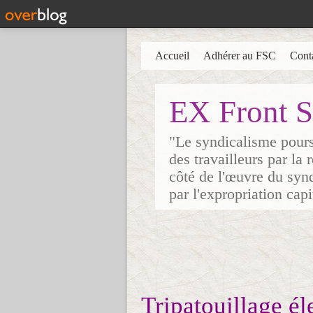
Accueil
Adhérer au FSC
Cont
EX Front S
"Le syndicalisme poursu
des travailleurs par la
côté de l'œuvre du synd
par l'expropriation cap
Tripatouillage él