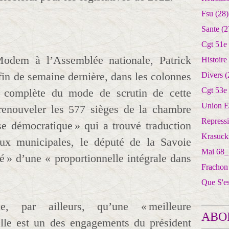
Fsu
(28)
Sante
(2
Cgt 51e
odem à l’Assemblée nationale, Patrick
Histoire
fin de semaine dernière, dans les colonnes
Divers
(
Cgt 53e
 complète du mode de scrutin de cette
Union E
 renouveler les 577 sièges de la chambre
Repress
se démocratique » qui a trouvé traduction
Krasuck
aux municipales, le député de la Savoie
Mai 68_
é » d’une « proportionnelle intégrale dans
Frachon
Que S'e
e, par ailleurs, qu’une « meilleure
ABO
elle est un des engagements du président