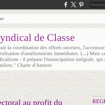
act
yndical de Classe
it la coordination des efforts ouvriers, l'accrois
 réalisation d'améliorations immédiates. (...) Mais c
icalisme : il prépare l'émancipation intégrale, qui 
italiste." Charte d'Amiens
ectoral au profit du
REG