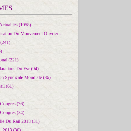
MES
Actualités
(1958)
lisation Du Mouvement Ouvrier -
(241)
)
ional
(221)
larations Du Fsc
(94)
ion Syndicale Mondiale
(86)
ail
(61)
 Congres
(36)
 Congres
(34)
lle Du Rail 2018
(31)
es_2013
(30)