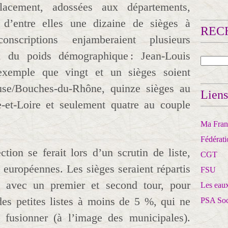
lacement, adossées aux départements,
d’entre elles une dizaine de sièges à
RECH
conscriptions enjamberaient plusieurs
n du poids démographique : Jean-Louis
exemple que vingt et un sièges soient
luse/Bouches-du-Rhône, quinze sièges au
Liens
-et-Loire et seulement quatre au couple
Ma Franc
Fédérat
ction se ferait lors d’un scrutin de liste,
CGT
 européennes. Les sièges seraient répartis
FSU
is avec un premier et second tour, pour
Les eaux
 des petites listes à moins de 5 %, qui ne
PSA So
i fusionner (à l’image des municipales).