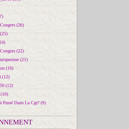
7)
 Congres
(26)
(25)
24)
 Congres
(22)
uropeenne
(21)
ion
(19)
i
(12)
50
(12)
(10)
st Passé Dans La Cgt?
(9)
NNEMENT