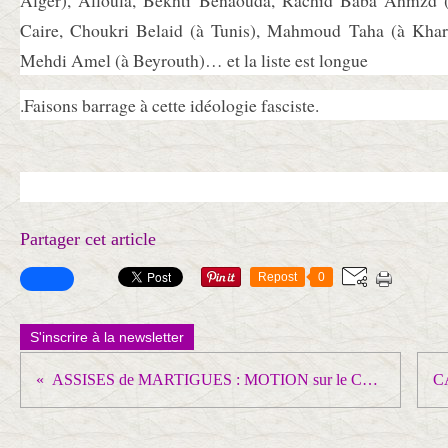
Alger), Alloula, Bekhti Benaouda, Rachid Baba Ahmzd (
Caire, Choukri Belaid (à Tunis), Mahmoud Taha (à Khar
Mehdi Amel (à Beyrouth)… et la liste est longue
.Faisons barrage à cette idéologie fasciste.
Partager cet article
Repost
0
S'inscrire à la newsletter
ASSISES de MARTIGUES : MOTION sur le CONFINEMENT