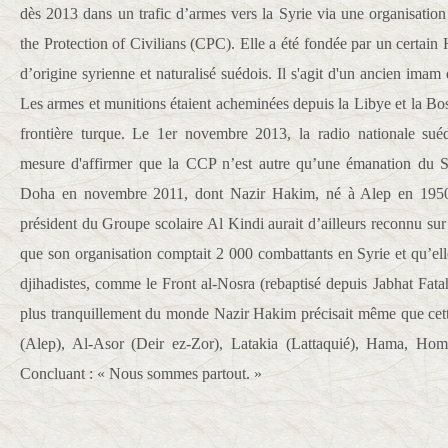
dès 2013 dans un trafic d’armes vers la Syrie via une organisati
the Protection of Civilians (CPC). Elle a été fondée par un cert
d’origine syrienne et naturalisé suédois. Il s'agit d'un ancien im
Les armes et munitions étaient acheminées depuis la Libye et la Bosn
frontière turque. Le 1er novembre 2013, la radio nationale sué
mesure d'affirmer que la CCP n’est autre qu’une émanation du Sy
Doha en novembre 2011, dont Nazir Hakim, né à Alep en 1950, 
président du Groupe scolaire Al Kindi aurait d’ailleurs reconnu sur
que son organisation comptait 2 000 combattants en Syrie et qu’ell
djihadistes, comme le Front al-Nosra (rebaptisé depuis Jabhat Fata
plus tranquillement du monde Nazir Hakim précisait même que cett
(Alep), Al-Asor (Deir ez-Zor), Latakia (Lattaquié), Hama, H
Concluant : « Nous sommes partout. »