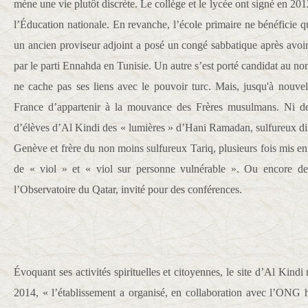
mène une vie plutôt discrète. Le collège et le lycée ont signé en 201
l’Éducation nationale. En revanche, l’école primaire ne bénéficie q
un ancien proviseur adjoint a posé un congé sabbatique après avoir 
par le parti Ennahda en Tunisie. Un autre s’est porté candidat au nom 
ne cache pas ses liens avec le pouvoir turc. Mais, jusqu'à nouvel 
France d’appartenir à la mouvance des Frères musulmans. Ni de f
d’élèves d’Al Kindi des « lumières » d’Hani Ramadan, sulfureux di
Genève et frère du non moins sulfureux Tariq, plusieurs fois mis e
de « viol » et « viol sur personne vulnérable ». Ou encore de
l’Observatoire du Qatar, invité pour des conférences.
Évoquant ses activités spirituelles et citoyennes, le site d’Al Ki
2014, « l’établissement a organisé, en collaboration avec l’ONG