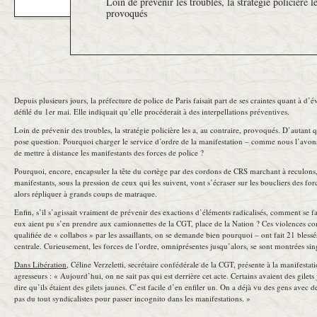
Loin de prévenir les troubles, la stratégie policière l
provoqués
Depuis plusieurs jours, la préfecture de police de Paris faisait part de ses craintes quant à d
défilé du 1er mai. Elle indiquait qu’elle procéderait à des interpellations préventives.
Loin de prévenir des troubles, la stratégie policière les a, au contraire, provoqués. D’autan
pose question. Pourquoi charger le service d’ordre de la manifestation – comme nous l’avons
de mettre à distance les manifestants des forces de police ?
Pourquoi, encore, encapsuler la tête du cortège par des cordons de CRS marchant à reculons,
manifestants, sous la pression de ceux qui les suivent, vont s’écraser sur les boucliers des for
alors répliquer à grands coups de matraque.
Enfin, s’il s’agissait vraiment de prévenir des exactions d’éléments radicalisés, comment se fai
eux aient pu s’en prendre aux camionnettes de la CGT, place de la Nation ? Ces violences co
qualifiée de « collabos » par les assaillants, on se demande bien pourquoi – ont fait 21 bless
centrale. Curieusement, les forces de l’ordre, omniprésentes jusqu’alors, se sont montrées sing
Dans Libération
, Céline Verzeletti, secrétaire confédérale de la CGT, présente à la manifestati
agresseurs : « Aujourd’hui, on ne sait pas qui est derrière cet acte. Certains avaient des gilets
dire qu’ils étaient des gilets jaunes. C’est facile d’en enfiler un. On a déjà vu des gens avec 
pas du tout syndicalistes pour passer incognito dans les manifestations. »