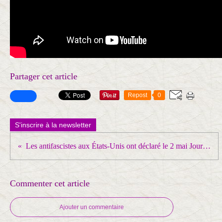
Partager cet article
Repost
0
S'inscrire à la newsletter
Les antifascistes aux États-Unis ont déclaré le 2 mai Journée internationale de solidarité avec Odessa
Commenter cet article
Ajouter un commentaire