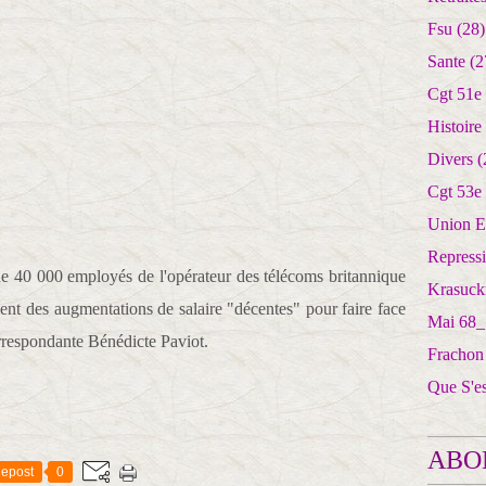
Fsu
(28)
Sante
(2
Cgt 51e
Histoire
Divers
(
Cgt 53e
Union E
Repress
de 40 000 employés de l'opérateur des télécoms britannique
Krasuck
ment des augmentations de salaire "décentes" pour faire face
Mai 68_
correspondante Bénédicte Paviot.
Frachon
Que S'e
ABO
epost
0