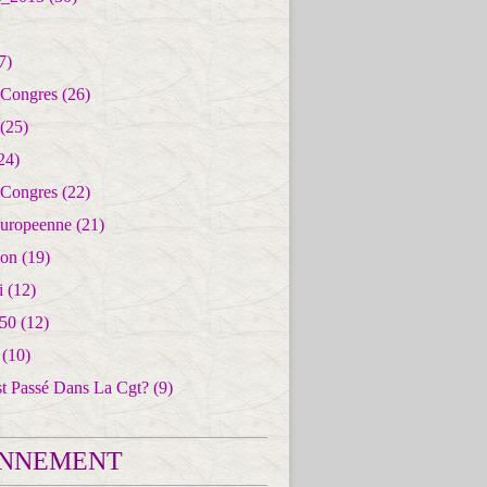
7)
 Congres
(26)
(25)
24)
 Congres
(22)
uropeenne
(21)
ion
(19)
i
(12)
50
(12)
(10)
st Passé Dans La Cgt?
(9)
NNEMENT