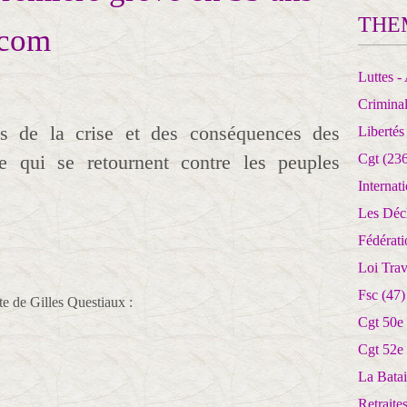
THE
ecom
Luttes - 
Crimina
ais de la crise et des conséquences des
Libertés
ie qui se retournent contre les peuples
Cgt
(236
Internat
Les Déc
Fédérat
Loi Trav
Fsc
(47)
 de Gilles Questiaux :
Cgt 50e
Cgt 52e
La Batai
Retrait