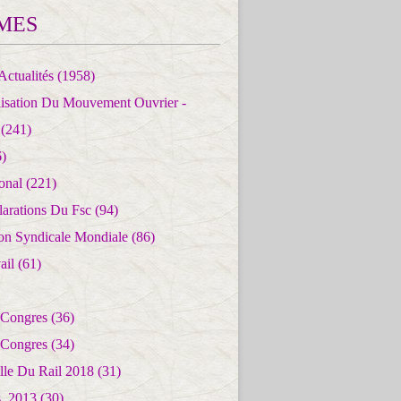
MES
Actualités
(1958)
lisation Du Mouvement Ouvrier -
(241)
)
ional
(221)
larations Du Fsc
(94)
ion Syndicale Mondiale
(86)
ail
(61)
 Congres
(36)
 Congres
(34)
lle Du Rail 2018
(31)
es_2013
(30)