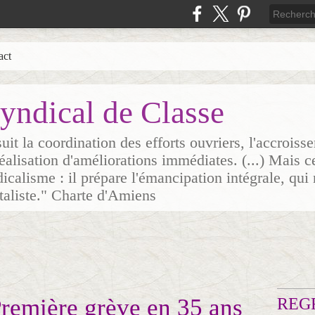
act
yndical de Classe
it la coordination des efforts ouvriers, l'accrois
 réalisation d'améliorations immédiates. (...) Mais c
icalisme : il prépare l'émancipation intégrale, qui 
italiste." Charte d'Amiens
remière grève en 35 ans
REG