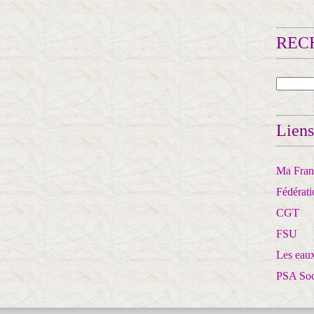
RECH
Liens
Ma Franc
Fédérat
CGT
FSU
Les eaux
PSA So