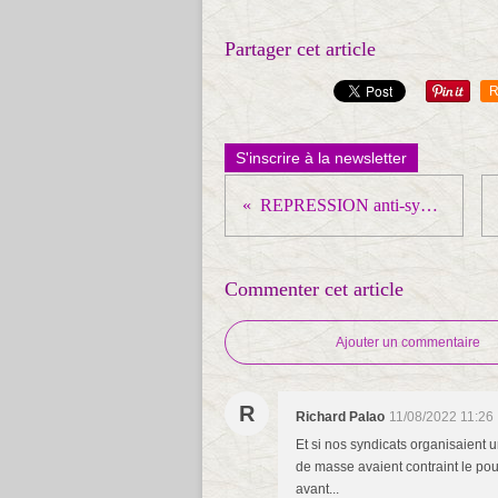
Partager cet article
R
S'inscrire à la newsletter
REPRESSION anti-syndicale au MAROC
Commenter cet article
Ajouter un commentaire
R
Richard Palao
11/08/2022 11:26
Et si nos syndicats organisaient u
de masse avaient contraint le pouv
avant...