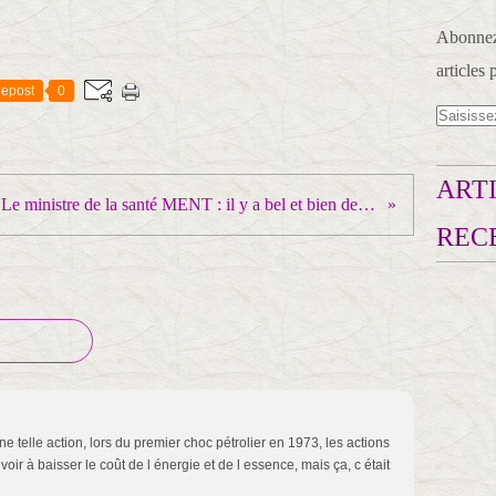
Abonnez-
articles 
epost
0
ARTI
Le ministre de la santé MENT : il y a bel et bien des services d'urgence fermés la nuit !
REC
ne telle action, lors du premier choc pétrolier en 1973, les actions
oir à baisser le coût de l énergie et de l essence, mais ça, c était