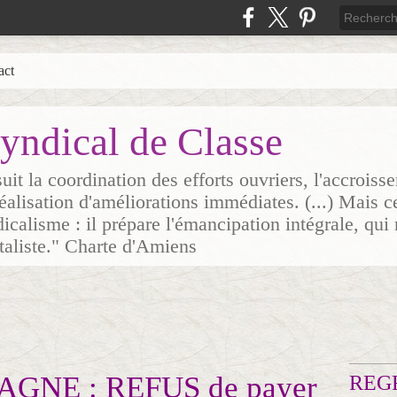
act
yndical de Classe
it la coordination des efforts ouvriers, l'accrois
 réalisation d'améliorations immédiates. (...) Mais c
icalisme : il prépare l'émancipation intégrale, qui 
italiste." Charte d'Amiens
NE : REFUS de payer
REG