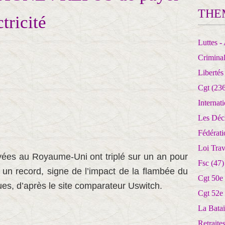
THE
ctricité
Luttes - 
Crimina
Libertés
Cgt
(236
Internat
Les Déc
Fédérat
Loi Trav
ayées au Royaume-Uni ont triplé sur un an pour
Fsc
(47)
s, un record, signe de l’impact de la flambée du
Cgt 50e
ques, d’après le site comparateur Uswitch.
Cgt 52e
La Batai
Retrait