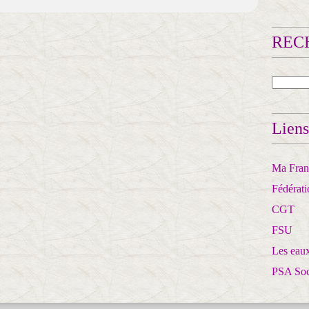
RECH
Liens
Ma Franc
Fédérat
CGT
FSU
Les eaux
PSA So