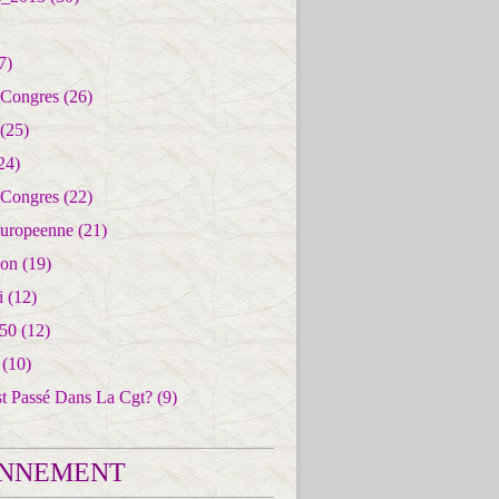
7)
 Congres
(26)
(25)
24)
 Congres
(22)
uropeenne
(21)
ion
(19)
i
(12)
50
(12)
(10)
st Passé Dans La Cgt?
(9)
NNEMENT