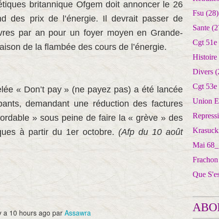
gétiques britannique Ofgem doit annoncer le 26
Fsu
(28)
d des prix de l’énergie. Il devrait passer de
Sante
(2
livres par an pour un foyer moyen en Grande-
Cgt 51e
aison de la flambée des cours de l’énergie.
Histoire
Divers
(
Cgt 53e
e « Don’t pay » (ne payez pas) a été lancée
Union E
pants, demandant une réduction des factures
Repress
ordable » sous peine de faire la « grève » des
Krasuck
ques à partir du 1er octobre.
(Afp du 10 août
Mai 68_
Frachon
Que S'e
ABO
y a
10 hours ago
par
Assawra