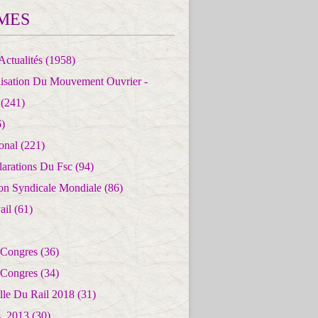
MES
Actualités
(1958)
lisation Du Mouvement Ouvrier -
(241)
)
ional
(221)
larations Du Fsc
(94)
ion Syndicale Mondiale
(86)
ail
(61)
 Congres
(36)
 Congres
(34)
lle Du Rail 2018
(31)
es_2013
(30)