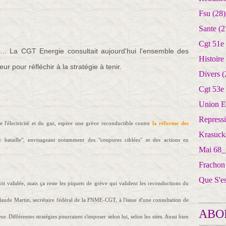
Fsu
(28)
Sante
(2
Cgt 51e
... La CGT Energie consultait aujourd'hui l'ensemble des
Histoire
r pour réfléchir à la stratégie à tenir.
Divers
(
Cgt 53e
Union E
Repress
 l'électricité et du gaz, espère une grève reconductible contre
la réforme des
Krasuck
de bataille", envisageant notamment des "coupures ciblées" et des actions en
Mai 68_
Frachon
Que S'e
it validée, mais ça reste les piquets de grève qui valident les reconductions du
ude Martin, secrétaire fédéral de la FNME-CGT, à l'issue d'une consultation de
ABO
. Différentes stratégies pourraient s'imposer selon lui, selon les sites. Aussi bien