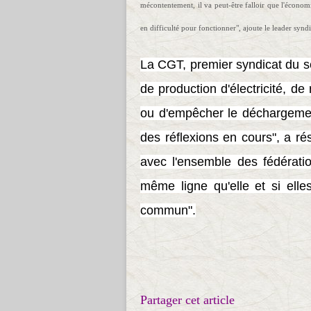
mécontentement, il va peut-être falloir que l'économ
en difficulté pour fonctionner", ajoute le leader syndi
La CGT, premier syndicat du se
de production d'électricité, d
ou d'empêcher le déchargement 
des réflexions en cours", a ré
avec l'ensemble des fédération
même ligne qu'elle et si ell
commun".
Partager cet article