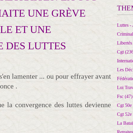
THE
HAITE UNE GRÈVE
Luttes - 
LE ET UNE
Crimina
 DES LUTTES
Libertés
Cgt
(236
Internat
Les Déc
en lamenter ... ou pour effrayer avant
Fédérat
nonce .
Loi Trav
Fsc
(47)
ue la convergence des luttes devienne
Cgt 50e
Cgt 52e
La Batai
Retrait