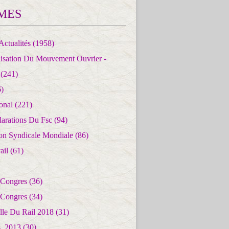
MES
Actualités
(1958)
lisation Du Mouvement Ouvrier -
(241)
)
ional
(221)
larations Du Fsc
(94)
ion Syndicale Mondiale
(86)
ail
(61)
 Congres
(36)
 Congres
(34)
lle Du Rail 2018
(31)
es_2013
(30)