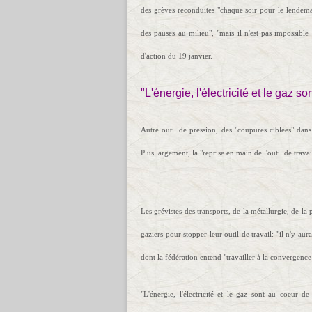
des grèves reconduites "chaque soir pour le lendema
des pauses au milieu", "mais il n'est pas impossibl
d'action du 19 janvier.
"L'énergie, l'électricité et le gaz 
Autre outil de pression, des "coupures ciblées" dans
Plus largement, la "reprise en main de l'outil de travail
Les grévistes des transports, de la métallurgie, de la
gaziers pour stopper leur outil de travail: "il n'y a
dont la fédération entend "travailler à la convergence 
"L'énergie, l'électricité et le gaz sont au coeur