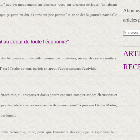
in" que des mouvements sur plusieurs jours, sur plusieurs périodes, "en laissant
Abonnez-
e que ça parte en dur d'entrée un peu partout" et donc dès la journée nationa"le
articles 
sont au coeur de toute l'économie"
ARTI
 des bâtiments administratifs, comme des ministères, ou sur des radars routiers.
REC
" est à l'ordre du jour, parfois en appui d'autres secteurs d'activités.
 pétrochimie, ou des ports et docks pourraient ainsi compter sur des électriciens et
ura pas des fédérations isolées chacune dans leurs coins", a prévenu Claude Martin,
des luttes".
 de toute l'économie, donc, pour que l'ensemble des employeurs expriment leur