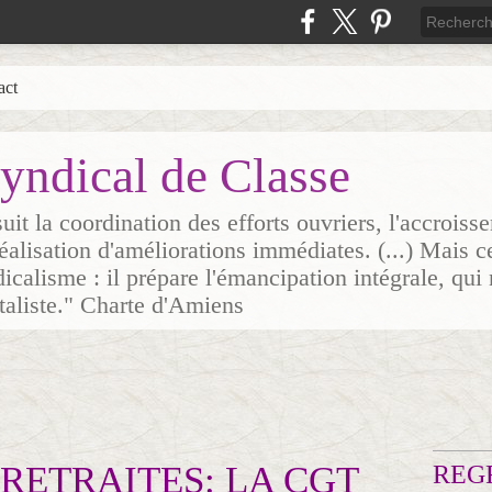
act
yndical de Classe
it la coordination des efforts ouvriers, l'accrois
 réalisation d'améliorations immédiates. (...) Mais c
icalisme : il prépare l'émancipation intégrale, qui 
italiste." Charte d'Amiens
RETRAITES: LA CGT
REG