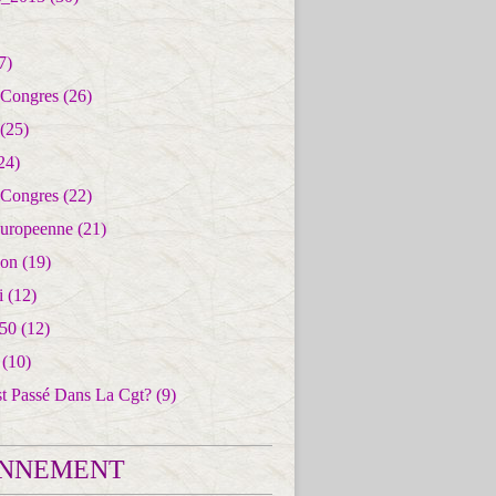
7)
 Congres
(26)
(25)
24)
 Congres
(22)
uropeenne
(21)
ion
(19)
i
(12)
50
(12)
(10)
st Passé Dans La Cgt?
(9)
NNEMENT