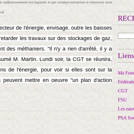
ie malheureusement soit impactée et que certaines entreprises se retrouvent aussi
cal.
RECH
cteur de l'énergie, envisage, outre les baisses
e retarder les travaux sur des stockages de gaz,
des méthaniers. "Il n'y a rien d'arrêté, il y a
Liens
sumé M. Martin. Lundi soir, la CGT se réunira,
s de l'énergie, pour voir si elles sont sur la
Ma Franc
es peuvent mettre en oeuvre "un plan d'action
Fédérat
CGT
FSU
Les eaux
PSA So