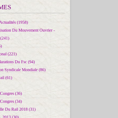
MES
Actualités
(1958)
lisation Du Mouvement Ouvrier -
(241)
)
ional
(221)
larations Du Fsc
(94)
ion Syndicale Mondiale
(86)
ail
(61)
 Congres
(36)
 Congres
(34)
lle Du Rail 2018
(31)
es_2013
(30)