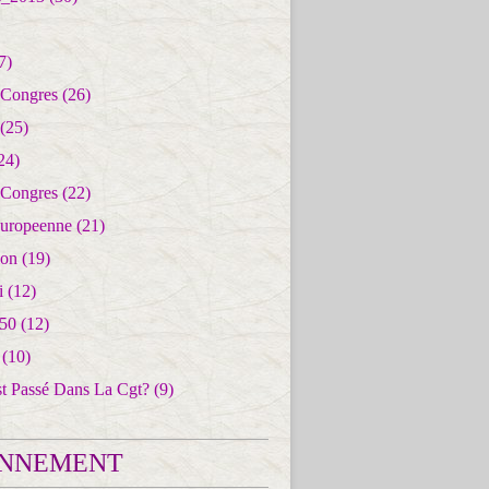
7)
 Congres
(26)
(25)
24)
 Congres
(22)
uropeenne
(21)
ion
(19)
i
(12)
50
(12)
(10)
st Passé Dans La Cgt?
(9)
NNEMENT