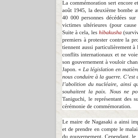
La commémoration sert encore et 
août 1945, la deuxième bombe ato
40 000 personnes décédées sur 
victimes ultérieures (pour cause
Suite à cela, les
hibakusha
(survi
premiers à protester contre la p
tiennent aussi particulièrement à
conflits internationaux et ne vo
son gouvernement à vouloir change
Japon. «
La législation en matièr
nous conduire à la guerre. C’est 
l’abolition du nucléaire, ainsi 
souhaitent la paix. Nous ne po
Taniguchi, le représentant des 
cérémonie de commémoration.
Le maire de Nagasaki a ainsi im
et de prendre en compte le malais
du gouvernement. Cependant, le P