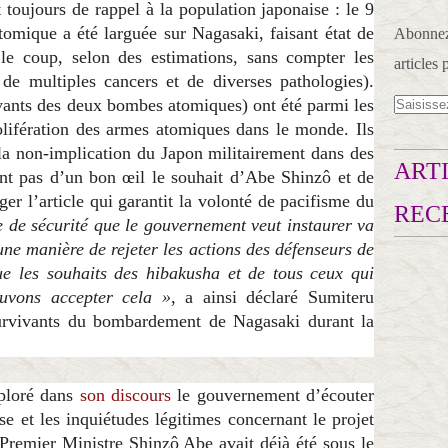
toujours de rappel à la population japonaise : le 9
mique a été larguée sur Nagasaki, faisant état de
Abonnez-
le coup, selon des estimations, sans compter les
articles 
 de multiples cancers et de diverses pathologies).
vants des deux bombes atomiques) ont été parmi les
rolifération des armes atomiques dans le monde. Ils
 la non-implication du Japon militairement dans des
ARTI
ient pas d’un bon œil le souhait d’Abe Shinzô et de
r l’article qui garantit la volonté de pacifisme du
REC
e de sécurité que le gouvernement veut instaurer va
une manière de rejeter les actions des défenseurs de
que les souhaits des hibakusha et de tous ceux qui
uvons accepter cela »
, a ainsi déclaré Sumiteru
survivants du bombardement de Nagasaki durant la
ploré dans
son discours
le gouvernement d’écouter
e et les inquiétudes légitimes concernant le projet
remier Ministre Shinzô Abe avait déjà été sous le