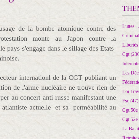
THE
Luttes - 
d'usage de la bombe atomique contre des
Crimina
protestation monte au Japon contre la
Libertés
 le pays s'engage dans le sillage des Etats-
Cgt
(236
hinoise.
Internat
Les Déc
secteur internationl de la CGT publiant un
Fédérat
tion de l'arme nucléaire ne trouve rien de
Loi Trav
iper au concert anti-russe manifestant une
Fsc
(47)
n atlantiste actuelle et sa perméabilité au
Cgt 50e
Cgt 52e
La Batai
Retrait