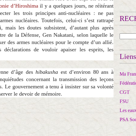
onie d’Hiroshima
il y a quelques jours, ne réitérant
cter les trois principes anti-nucléaires : ne pas
RECH
armes nucléaires. Toutefois, celui-ci s’est rattrapé
, mais les doutes subsistent, d’autant plus après
tre de la Défense, Gen Nakatani, selon laquelle le
cker des armes nucléaires pour le compte d’un allié.
 déclarations de vouloir apaiser les esprits, les
Liens
enne d’âge des
hibakusha
est d’environ 80 ans à
Ma Franc
inquiétudes concernant la transmission des leçons
Fédérat
s. Le gouvernement a tenu à insister sur sa volonté
CGT
server le devoir de mémoire.
FSU
Les eaux
PSA So