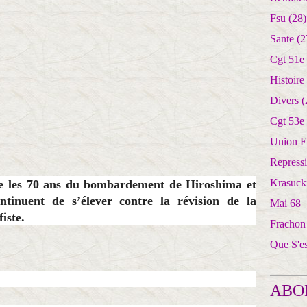
Fsu
(28)
Sante
(2
Cgt 51e
Histoire
Divers
(
Cgt 53e
Union E
Repress
Krasuck
 les 70 ans du bombardement de Hiroshima et
ontinuent de s’élever contre la révision de la
Mai 68_
iste.
Frachon
Que S'e
ABO