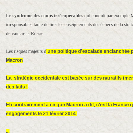
Le syndrome des coups irrécupérables
qui conduit par exemple M
irresponsables faute de tirer les enseignements des échecs de la straté
de vaincre la Russie
Les risques majeurs d
'une politique d'escalade enclanchée p
Macron
La stratégie occidentale est basée sur des narratifs (m
des faits !
Eh contrairement à ce que Macron a dit, c'est la France 
engagements le 21 février 2014
...