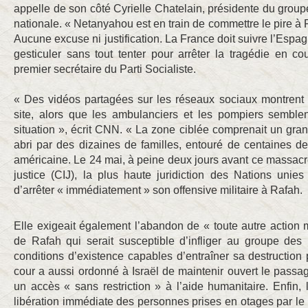
appelle de son côté Cyrielle Chatelain, présidente du grou
nationale. « Netanyahou est en train de commettre le pire à 
Aucune excuse ni justification. La France doit suivre l’Espa
gesticuler sans tout tenter pour arrêter la tragédie en co
premier secrétaire du Parti Socialiste.
« Des vidéos partagées sur les réseaux sociaux montrent
site, alors que les ambulanciers et les pompiers semble
situation », écrit CNN. « La zone ciblée comprenait un gra
abri par des dizaines de familles, entouré de centaines de
américaine. Le 24 mai, à peine deux jours avant ce massacre
justice (CIJ), la plus haute juridiction des Nations unie
d’arrêter « immédiatement » son offensive militaire à Rafah.
Elle exigeait également l’abandon de « toute autre action
de Rafah qui serait susceptible d’infliger au groupe de
conditions d’existence capables d’entraîner sa destruction 
cour a aussi ordonné à Israël de maintenir ouvert le pass
un accès « sans restriction » à l’aide humanitaire. Enfin, l
libération immédiate des personnes prises en otages par l