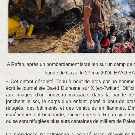
A Rafah, après un bombardement israélien sur un camp de d
bande de Gaza, le 27 mai 2024. EYAD B
« Cet enfant décapité. Tenu à bout de bras par un homme. 
écrit le journaliste David Dufresne sur X (ex-Twitter). Diffic
aux images d’un nouveau massacre dans la bande de
jonchent le sol, le corps d’un enfant, porté à bout de bra
réfugiés, des bâtiments et des véhicules en flammes. Di
israéliennes ont bombardé, encore une fois, Rafah, ville 
où se sont réfugiées plusieurs centaines de milliers de Pales
La présidence palestinienne a accusé Israël d’avoir per