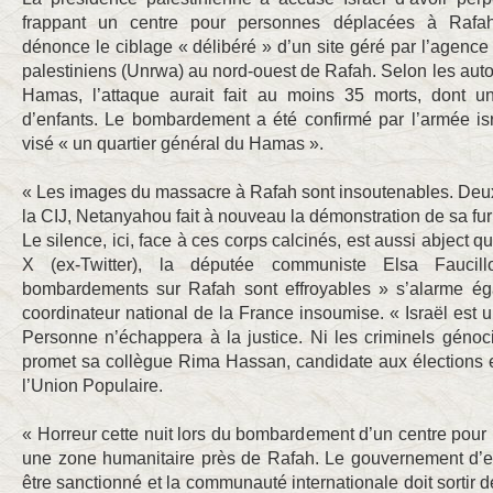
frappant un centre pour personnes déplacées à Rafah. 
dénonce le ciblage « délibéré » d’un site géré par l’agence
palestiniens (Unrwa) au nord-ouest de Rafah. Selon les autor
Hamas, l’attaque aurait fait au moins 35 morts, dont 
d’enfants. Le bombardement a été confirmé par l’armée isr
visé « un quartier général du Hamas ».
« Les images du massacre à Rafah sont insoutenables. Deux
la CIJ, Netanyahou fait à nouveau la démonstration de sa furie
Le silence, ici, face à ces corps calcinés, est aussi abject 
X (ex-Twitter), la députée communiste Elsa Fauci
bombardements sur Rafah sont effroyables » s’alarme é
coordinateur national de la France insoumise. « Israël est
Personne n’échappera à la justice. Ni les criminels génoci
promet sa collègue Rima Hassan, candidate aux élections e
l’Union Populaire.
« Horreur cette nuit lors du bombardement d’un centre pou
une zone humanitaire près de Rafah. Le gouvernement d’ext
être sanctionné et la communauté internationale doit sortir 