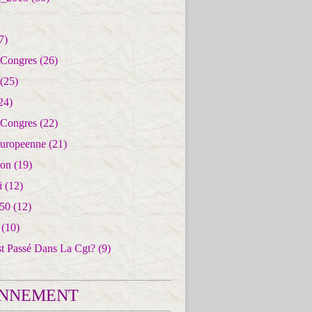
7)
 Congres
(26)
(25)
24)
 Congres
(22)
uropeenne
(21)
ion
(19)
i
(12)
50
(12)
(10)
st Passé Dans La Cgt?
(9)
NNEMENT