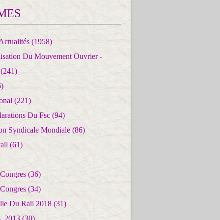
MES
Actualités
(1958)
lisation Du Mouvement Ouvrier -
(241)
)
ional
(221)
larations Du Fsc
(94)
ion Syndicale Mondiale
(86)
ail
(61)
 Congres
(36)
 Congres
(34)
lle Du Rail 2018
(31)
es_2013
(30)