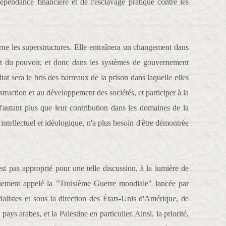
 dépendance financière et de l'esclavage pratiqué contre les
ne les superstructures. Elle entraînera un changement dans
ert du pouvoir, et donc dans les systèmes de gouvernement
at sera le bris des barreaux de la prison dans laquelle elles
struction et au développement des sociétés, et participer à la
d'autant plus que leur contribution dans les domaines de la
, intellectuel et idéologique, n'a plus besoin d'être démontrée
t pas approprié pour une telle discussion, à la lumière de
uement appelé la "Troisième Guerre mondiale" lancée par
listes et sous la direction des États-Unis d'Amérique, de
ays arabes, et la Palestine en particulier. Ainsi, la priorité,