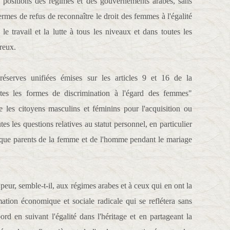
es positions des régimes et des gouvernements arabes, sans
ermes de refus de reconnaître le droit des femmes à l'égalité
 le travail et la lutte à tous les niveaux et dans toutes les
reux.
réserves unifiées émises sur les articles 9 et 16 de la
utes les formes de discrimination à l'égard des femmes"
e les citoyens masculins et féminins pour l'acquisition ou
utes les questions relatives au statut personnel, en particulier
ant que parents de la femme et de l'homme pendant le mariage
t peur, semble-t-il, aux régimes arabes et à ceux qui en ont la
mation économique et sociale radicale qui se reflétera sans
ord en suivant l'égalité dans l'héritage et en partageant la