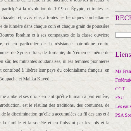
articipé à la révolution de 1919 en Égypte, et toutes les
RECH
hazaleh et, avec elle, à toutes les héroïques combattantes
que de lumière dans chaque coin et chaque grain de poussière
 Boutros Ibrahim et à ses compagnes de la classe ouvrière
, et en particulier de la résistance patriotique contre
femmes de Syrie, d'Irak, de Jordanie, du Yémen et même de
Liens
en sûr, les militantes soudanaises, ni les femmes pionnières
contribué à libérer leur pays du colonialisme français, en
Ma Franc
 Boupacha et Malika Kayed...
Fédérat
CGT
me arabe et ses droits en tant qu'être humain à part entière,
FSU
oduction, est le résultat des traditions, des coutumes, de
Les eaux
 de la discrimination qu'elle a accumulées au fil des ans et à
PSA So
a famille et la société et en finissant par les lois et la