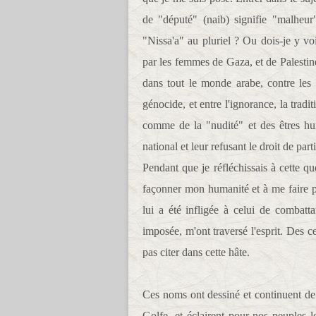
de "député" (naib) signifie "malheur
"Nissa'a" au pluriel ? Ou dois-je y voi
par les femmes de Gaza, et de Palestin
dans tout le monde arabe, contre les 
génocide, et entre l'ignorance, la tradi
comme de la "nudité" et des êtres hum
national et leur refusant le droit de par
Pendant que je réfléchissais à cette qu
façonner mon humanité et à me faire pa
lui a été infligée à celui de combatt
imposée, m'ont traversé l'esprit. Des c
pas citer dans cette hâte.
Ces noms ont dessiné et continuent de 
Golfe, et éclairent pour nos peuples l