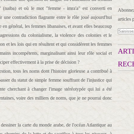
" (naiba) et où le mot "femme - imra'a" est converti en
Abonnez-
r une contradiction flagrante entre le rôle joué aujourd'hui
articles 
e en général, les femmes libanaises, et avant elles beaucoup
agressions du colonialisme, la violence des colonies et le
tion et les lois qui en résultent et qui considèrent les femmes
ARTI
ains incompétents, marginalisant ainsi leur rôle social et
ticiper effectivement à la prise de décision ?
REC
estion, tous les noms dont l'histoire glorieuse a contribué à
sser du statut de simple femme souffrant de l'injustice qui
ante cherchant à changer l'image stéréotypée qui lui a été
entaines, voire des milliers de noms, que je ne pourrai donc
dessiner la carte du monde arabe, de l'océan Atlantique au
es chemins de la lutte et du sacrifice à tous les niveaux, à