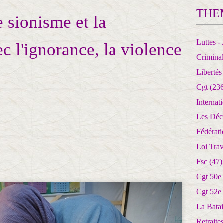
THE
e sionisme et la
Luttes - 
c l'ignorance, la violence
Crimina
Libertés
Cgt
(236
Internat
Les Déc
Fédérat
Loi Trav
Fsc
(47)
Cgt 50e
Cgt 52e
La Batai
Retrait