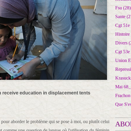
Fsu
(28)
Sante
(2
Cgt 51e
Histoire
Divers
(
Cgt 53e
Union E
Repress
Krasuck
Mai 68_
h receive education in displacement tents
Frachon
Que S'e
our aborder le problème qui se pose à moi, ou plutôt celui
ABO
jet comme une question de langue où l'utilisation du féminin