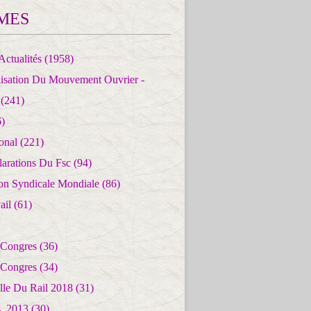
MES
Actualités
(1958)
lisation Du Mouvement Ouvrier -
(241)
)
ional
(221)
larations Du Fsc
(94)
ion Syndicale Mondiale
(86)
ail
(61)
 Congres
(36)
 Congres
(34)
lle Du Rail 2018
(31)
es_2013
(30)