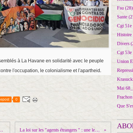
Fsu
(28)
Sante
(2
Cgt 51e
Histoire
Divers
(
Cgt 53e
semblés à La Havane en solidarité avec le peuple
Union E
Repress
ntre l'occupation, le colonialisme et l'apartheid.
Krasuck
Mai 68_
Frachon
epost
0
Que S'e
ABO
umentalisation de la lutte contre l'antisémitisme
La loi sur les "agents étrangers " : une leçon magistrale de l'hypocrisie atlantiste