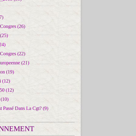
7)
 Congres
(26)
(25)
24)
 Congres
(22)
uropeenne
(21)
ion
(19)
i
(12)
50
(12)
(10)
st Passé Dans La Cgt?
(9)
NNEMENT