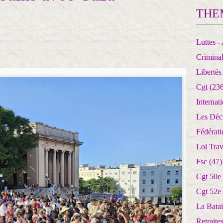
THE
Luttes - 
Crimina
Libertés
Cgt
(236
Internat
Les Déc
Fédérat
Loi Trav
Fsc
(47)
Cgt 50e
Cgt 52e
La Batai
Retrait