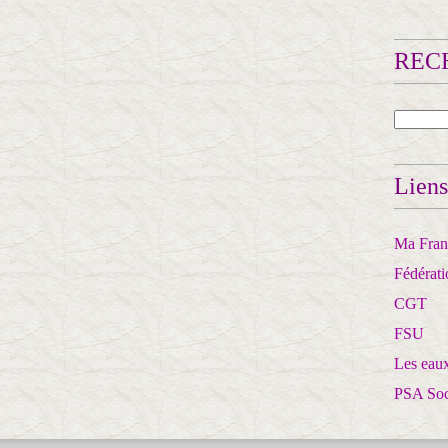
RECH
Liens
Ma Franc
Fédérat
CGT
FSU
Les eaux
PSA So