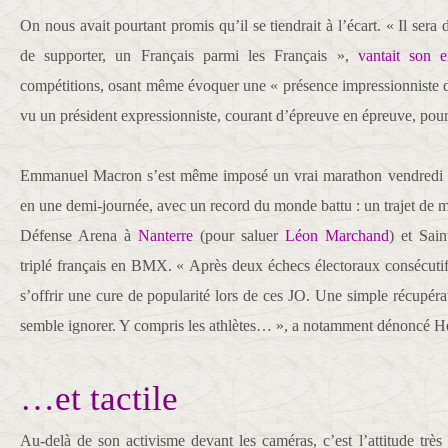
On nous avait pourtant promis qu’il se tiendrait à l’écart. « Il sera
de supporter, un Français parmi les Français »,
vantait son e
compétitions, osant même évoquer une « présence impressionniste da
vu un président expressionniste, courant d’épreuve en épreuve, pour f
Emmanuel Macron s’est même imposé un vrai marathon vendredi : p
en une demi-journée, avec un record du monde battu : un trajet de 
Défense Arena à
Nanterre
(pour saluer
Léon Marchand
) et Sai
triplé français en BMX. « Après deux échecs électoraux consécut
s’offrir une cure de popularité lors de ces JO. Une simple récupér
semble ignorer. Y compris les athlètes… », a notamment dénoncé H
…et tactile
Au-delà de son activisme devant les caméras, c’est l’attitude très 