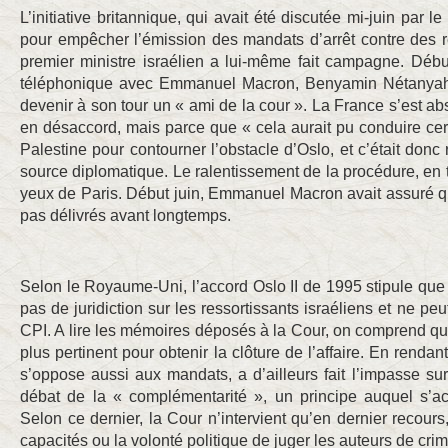
L’initiative britannique, qui avait été discutée mi-juin par l
pour empêcher l’émission des mandats d’arrêt contre des r
premier ministre israélien a lui-même fait campagne. Début j
téléphonique avec Emmanuel Macron, Benyamin Nétanya
devenir à son tour un « ami de la cour ». La France s’est ab
en désaccord, mais parce que « cela aurait pu conduire cert
Palestine pour contourner l’obstacle d’Oslo, et c’était donc
source diplomatique. Le ralentissement de la procédure, en t
yeux de Paris. Début juin, Emmanuel Macron avait assuré q
pas délivrés avant longtemps.
Selon le Royaume-Uni, l’accord Oslo II de 1995 stipule que l
pas de juridiction sur les ressortissants israéliens et ne pe
CPI. A lire les mémoires déposés à la Cour, on comprend qu
plus pertinent pour obtenir la clôture de l’affaire. En rendan
s’oppose aussi aux mandats, a d’ailleurs fait l’impasse sur
débat de la « complémentarité », un principe auquel s’acc
Selon ce dernier, la Cour n’intervient qu’en dernier recours
capacités ou la volonté politique de juger les auteurs de cri