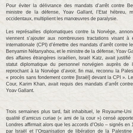
Pour éviter la délivrance des mandats d’arrêt contre 
ministre de la défense, Yoav Gallant, l’Etat hébreu, 
occidentaux, multiplient les manœuvres de paralysie.
Les représailles diplomatiques contre la Norvège, annon
viennent s’ajouter aux nombreuses tractations visant 
internationale (CPI) d’émettre des mandats d’arrêt contre le
Benyamin Nétanyahou, et le ministre de la défense, Yoav Gall
des affaires étrangères israélien, Israël Katz, avait justifi
statut diplomatique du personnel norvégien auprès de l’
reprochant à la Norvège d’avoir, fin mai, reconnu la Palest
« procès sans fondement contre [Israël] devant la CPI ». Le
Cour, Karim Khan, avait requis des mandats d’arrêt cont
Yoav Gallant.
Trois semaines plus tard, fait inhabituel, le Royaume-Uni
qualité d’amicus curiae (« ami de la cour ») censé apport
Londres affirmait alors que les accords d’Oslo – signés en
par Israël et l’Organisation de libération de la Palesti