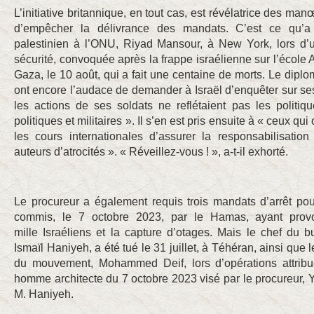
L’initiative britannique, en tout cas, est révélatrice des ma
d’empêcher la délivrance des mandats. C’est ce qu’a
palestinien à l’ONU, Riyad Mansour, à New York, lors d’
sécurité, convoquée après la frappe israélienne sur l’école 
Gaza, le 10 août, qui a fait une centaine de morts. Le diplo
ont encore l’audace de demander à Israël d’enquêter sur s
les actions de ses soldats ne reflétaient pas les politiq
politiques et militaires ». Il s’en est pris ensuite à « ceux q
les cours internationales d’assurer la responsabilisatio
auteurs d’atrocités ». « Réveillez-vous ! », a-t-il exhorté.
Le procureur a également requis trois mandats d’arrêt pou
commis, le 7 octobre 2023, par le Hamas, ayant prov
mille Israéliens et la capture d’otages. Mais le chef du 
Ismaïl Haniyeh, a été tué le 31 juillet, à Téhéran, ainsi que
du mouvement, Mohammed Deif, lors d’opérations attribué
homme architecte du 7 octobre 2023 visé par le procureur,
M. Haniyeh.