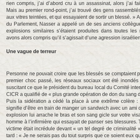
rien compris, j’ai d’abord cru à un assassinat, alors j’ai f
Mais au premier rond-point, j’ai trouvé des gens rassemblés
aux vitres teintées, et qui essayaient de sortir un blessé. »
du Parlement, Nasser a appelé un de ses anciens collègue
explosions similaires s’étaient produites dans toutes le
avons alors compris qu’il s’agissait d’une agression israélie
Une vague de terreur
Personne ne pouvait croire que les blessés se comptaient par
premier choc passé, les réseaux sociaux ont été inondés
suscitant ce que le président du bureau local du Comité inte
CICR a qualifié de « plus grande opération de don du sang da
Puis la sidération a cédé la place à une extrême colère 
signifie d’être en train de manger un sandwich avec un ami d
explosion lui arrache le bras et son sang gicle sur votre v
homme à l’infirmière qui essayait de panser ses blessures. T
victime était incrédule devant « un tel degré de criminalité »
tard : « Je ne serais pas du tout surpris que ce soient eux qui