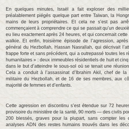
En quelques minutes, Israël a fait exploser des millie
préalablement piégés quelque part entre Taïwan, la Hongri
mains de leurs propriétaires. Et cela ne s’est pas arr
commençaient à comprendre ce qui se passait qu’un deuxi
eu lieu exactement après 24 heures, et qui concernait cette f
walkie. Et enfin, troisième épisode de l’agression, après
général du Hezbollah, Hassan Nasrallah, qui décrivait l’a
frappe forte et sans précédent, qui a outrepassé toutes les r
humanitaires » : deux immeubles résidentiels de huit et cin
dans le but d’atteindre le sous-sol où se tenait une réunion 
Cela a conduit à l’assassinat d’Ibrahim Akil, chef de l
militaire du Hezbollah, et de 16 de ses membres, aux cô
majorité de femmes et d’enfants.
Cette agression en discontinu s’est étendue sur 72 heures.
provisoire du ministère de la santé, 90 morts — des civils pou
200 blessés, graves pour la plupart, sans compter les d
analyses ADN des restes humains trouvés dans les déc