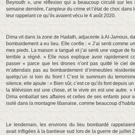
Beyrouth », une réflexion qui a beaucoup circulé sur les
semaine dernière, l’ampleur du crime et l’état de choc dans le
leur rappelant ce qu’ils avaient vécu le 4 août 2020.
Dima vit dans la zone de Hadath, adjacente à Al-Jamous, dan
bombardement a eu lieu. Elle confie : « J’ai senti comme u
mes pieds. La maison a tangué et j’ai senti une vague de for
terrible a régné. » Elle nous explique avoir rapidement c
passer « parce que les drones n’ont pas quitté le ciel d
m’attendais pas au bombardement d’immeubles résidentiel
quelqu’un si loin du front ! C’est le summum du terrori
silence, elle ajoute : « Bien sûr, c’est ce qu’ils font depuis u
la télévision est une chose, et le vivre en est une autre. »
Dima emballait ses affaires et celles de ses enfants pour s
isolé dans la montagne libanaise, comme beaucoup d’habitan
Le lendemain, les environs du lieu bombardé rappelaient 
avait infligées à la banlieue sud lors de la guerre de juill