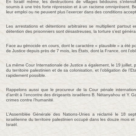
En Israël même, les destructions de villages bédouins s’intensif
soumis à une très forte répression et à un racisme omniprésent. 
leur emploi ou ne peuvent plus l’exercer dans des conditions accep
Les arrestations et détentions arbitraires se multiplient partout 
détention des prisonniers sont désastreuses, la torture s’est généra
Face au génocide en cours, dont le caractère « plausible » a été po
de Justice depuis près de 7 mois, les États, dont la France, ont l’obli
La même Cour Internationale de Justice a également, le 19 juillet, poi
du territoire palestinien et de sa colonisation, et l’obligation de l’Eta
rapidement possible.
Rappelons aussi que le procureur de la Cour pénale internati
d’arrêt à l’encontre des dirigeants israéliens B. Nétanyahou et Y. G
crimes contre l’humanité.
L’Assemblée Générale des Nations-Unies a réclamé le 18 septe
israélienne du territoire palestinien occupé dans les douze mois e
Israël.