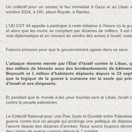
Un collectif pour un cessez le feu immédiat à Gaza et au Liban 
octobre 2024, à 16h, place Royale, à Nantes.
L’UD CGT 44 appelle à participer à cette initiative à l’heure où la g
et alors que les morts se comptent par dizaines de milliers. Il est
voie diplomatique et en cessant de vendre des armes à Israël, not
Faisons pression pour que le gouvernement agisse dans ce sens.
L’attaque récente menée par l’État d’Israël contre le Liban, q
des milliers de blessés avec des bombardements de bâtimen
Beyrouth et 1 million d’habitants déplacés depuis le 23 se
que la logique de la guerre à outrance est la seule qui prév
d’Israël et ses dirigeants.
Et pendant que le monde a les yeux tournés vers le Liban, Israël 
contre le peuple palestinien.
Le Collectif National pour une Paix Juste et Durable entre Palestini
guerre contre tout un peuple qui prolonge une politique de déposs
l’œuvre depuis des dizaines d’années. Nous avons toujours déno
des crimes de guerre commis depuis le 7 octobre.