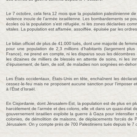
Le 7 octobre, cela fera 12 mois que la population palestinienne de
violence inouïe de l’armée israélienne. Les bombardements se pour
écoles où la population s’est réfugiée, ni les zones déclarées comm
vitales. La population est affamée, assoiffée, épuisée par les ordr
Le bilan officiel de plus de 41.000 tués, dont une majorité de femme
pour une population de 2,3 millions d’habitants (largement plus 
France), ne prend en compte, ni les disparus sous les décombres 
les dizaines de milliers de blessés en attente de soins, ni les 
d’épuisement, de faim, de soif, de maladies non soignées en-dehors
Les États occidentaux, États-Unis en tête, enchaînent les déclara
cessez-le-feu mais ne proposent aucune sanction pour l’imposer et
à l’État d’Israël.
En Cisjordanie, dont Jérusalem-Est, la population est de plus en p
harcèlement de l’armée et des colons, elle vit dans un quasi-état de
gouvernement israélien exploite la guerre à Gaza pour intensifier 
colonies, de démolition de maisons, de déplacements forcés de Pa
Jérusalem. On y compte près de 700 Palestiniens tués depuis le 7 