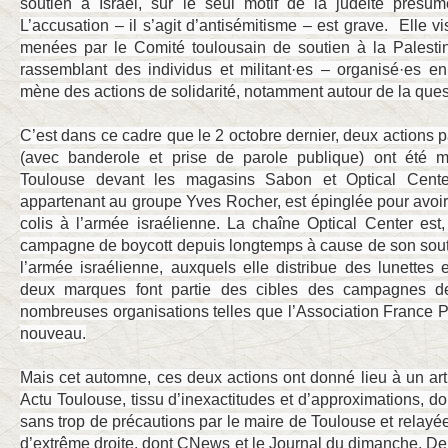
soutien à Israël, sur le seul motif de la judéité présum
L’accusation – il s’agit d’antisémitisme – est grave. Elle v
menées par le Comité toulousain de soutien à la Palestine
rassemblant des individus et militant·es – organisé·es e
mène des actions de solidarité, notamment autour de la ques
C’est dans ce cadre que le 2 octobre dernier, deux actions p
(avec banderole et prise de parole publique) ont été 
Toulouse devant les magasins Sabon et Optical Cente
appartenant au groupe Yves Rocher, est épinglée pour avoir
colis à l’armée israélienne. La chaîne Optical Center est,
campagne de boycott depuis longtemps à cause de son sou
l’armée israélienne, auxquels elle distribue des lunettes 
deux marques font partie des cibles des campagnes d
nombreuses organisations telles que l’Association France Pa
nouveau.
Mais cet automne, ces deux actions ont donné lieu à un art
Actu Toulouse, tissu d’inexactitudes et d’approximations, do
sans trop de précautions par le maire de Toulouse et rela
d’extrême droite, dont CNews et le Journal du dimanche. Deu