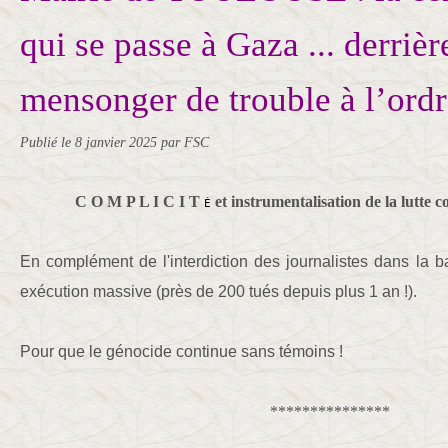
qui se passe à Gaza ... derrièr
mensonger de trouble à l’ordr
Publié le
8 janvier 2025
par FSC
C O M P L I C I T
et instrumentalisation de la lutte c
É
En complément de l'interdiction des journalistes dans la 
exécution massive (près de 200 tués depuis plus 1 an !).
Pour que le génocide continue sans témoins !
***************