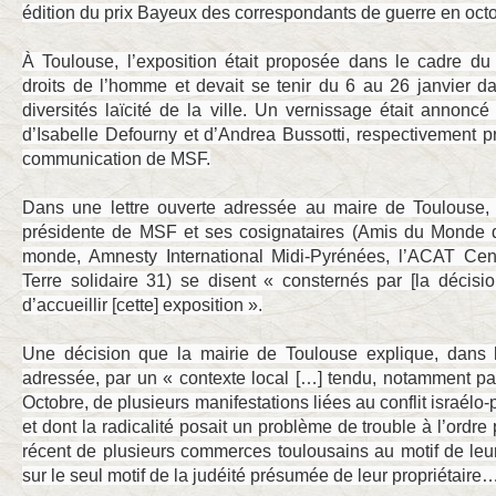
édition du prix Bayeux des correspondants de guerre en octo
À Toulouse, l’exposition était proposée dans le cadre du
droits de l’homme et devait se tenir du 6 au 26 janvier d
diversités laïcité de la ville. Un vernissage était annonc
d’Isabelle Defourny et d’Andrea Bussotti, respectivement pr
communication de MSF.
Dans une lettre ouverte adressée au maire de Toulouse, p
présidente de MSF et ses cosignataires (Amis du Monde 
monde, Amnesty International Midi-Pyrénées, l’ACAT Ce
Terre solidaire 31) se disent « consternés par [la décisi
d’accueillir [cette] exposition ».
Une décision que la mairie de Toulouse explique, dans 
adressée, par un « contexte local […] tendu, notamment par l
Octobre, de plusieurs manifestations liées au conflit israélo-
et dont la radicalité posait un problème de trouble à l’ordre
récent de plusieurs commerces toulousains au motif de leur
sur le seul motif de la judéité présumée de leur propriétaire…