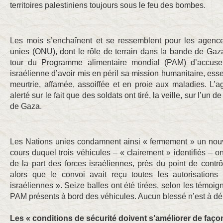
territoires palestiniens toujours sous le feu des bombes.
Les mois s’enchaînent et se ressemblent pour les agenc
unies (ONU), dont le rôle de terrain dans la bande de Gaza
tour du Programme alimentaire mondial (PAM) d’accuser,
israélienne d’avoir mis en péril sa mission humanitaire, ess
meurtrie, affamée, assoiffée et en proie aux maladies. L’
alerté sur le fait que des soldats ont tiré, la veille, sur l’un
de Gaza.
Les Nations unies condamnent ainsi « fermement » un nou
cours duquel trois véhicules – « clairement » identifiés – 
de la part des forces israéliennes, près du point de cont
alors que le convoi avait reçu toutes les autorisations
israéliennes ». Seize balles ont été tirées, selon les témo
PAM présents à bord des véhicules. Aucun blessé n’est à dép
Les « conditions de sécurité doivent s’améliorer de faço