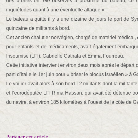
des drones ont été observés à proximité du bateau, ce q
inquiétudes quant à une éventuelle attaque ».
Le bateau a quitté il y a une dizaine de jours le port de Sy
quinzaine de militants à bord.
Cet ancien chalutier norvégien, chargé de matériel médical, 
pour enfants et de médicaments, avait également embarqu
Insoumise (LFI), Gabrielle Cathala et Emma Fourreau.
Cette initiative intervient environ deux mois après le départ
parti d’Italie le 1er juin pour « briser le blocus israélien » à 
Le voilier avait alors à son bord 12 militants dont la militan
et l’eurodéputée LFI Rima Hassan, qui avait été détenue troi
du navire, à environ 185 kilomètres à l’ouest de la côte de G
Partager cet article