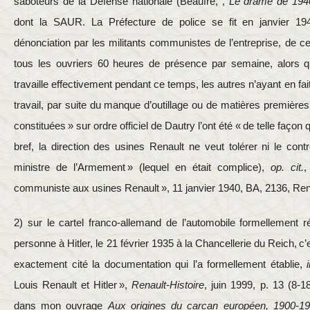
saboteurs de la Défense nationale (Beaufre, ,
Le drame de 194
dont la SAUR. La Préfecture de police se fit en janvier 194
dénonciation par les militants communistes de l’entreprise, de c
tous les ouvriers 60 heures de présence par semaine, alors q
travaille effectivement pendant ce temps, les autres n’ayant en fa
travail, par suite du manque d’outillage ou de matières première
constituées » sur ordre officiel de Dautry l’ont été « de telle façon
bref, la direction des usines Renault ne veut tolérer ni le contrô
ministre de l’Armement » (lequel en était complice),
op. cit.
,
communiste aux usines Renault », 11 janvier 1940, BA, 2136, Re
2) sur le cartel franco-allemand de l’automobile formellement 
personne à Hitler, le 21 février 1935 à la Chancellerie du Reich, c’e
exactement cité la documentation qui l’a formellement établie,
Louis Renault et Hitler »,
Renault-Histoire
, juin 1999, p. 13 (8‑
dans mon ouvrage
Aux origines du carcan européen, 1900-1