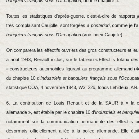
banquiers français sous l’Occupation
, dont le chapitre 4.
Toutes les statistiques d’après-guerre, c’est-à-dire de rapports
j
très complaisant Caujolle, sont forgées
a posteriori
, comme je l’
banquiers français sous l’Occupation
(voir index Caujolle).
On comparera les effectifs ouvriers des gros constructeurs et le
à août 1943, Renault inclus, sur le tableau
« Effectifs totaux de
« constructeurs automobiles figurant au programme allemand (4
du chapitre 10 d’
Industriels et banquiers français sous l’Occupat
statistique COA, 4 novembre 1943, W3, 229, fonds Lehideux, AN
6. La contribution de Louis Renault et de la SAUR à « la col
allemande », est établie par le chapitre 10 d’
Industriels et banqui
notamment sur la communication permanente des effectifs ouv
désormais officiellement alliée à la police allemande. Elle étai