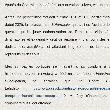
épurés du Commissariat général aux questions juives, est un cher
Après une persécution fort active entre 2010 et 2012 contre mes 
début 2025, fait pression sur
L’Humanité
, qui avait eu l’audace d
question (« La juste nationalisation de Renault », ci-joint
diffamatoires et exigeant « droit de réponse ». J’ai fourni des 
dudit article,
accablants
, et attestant le grotesque de l’accusat
reproduits ci-dessous.
Mes sympathies politiques ne m’ayant
jamais
conduite à v
historiques, je vous renvoie à la réédition mise à jour d’
Industri
l’Occupation
, ne serait-ce que via l’index (Lou
Lehideux),
https://www.dunod.com/histoire-geographie-et-scien
banquiers-francais-sous-occupation-0
. M. Joly s’intéressant 
consultera aussi cet ouvrage.