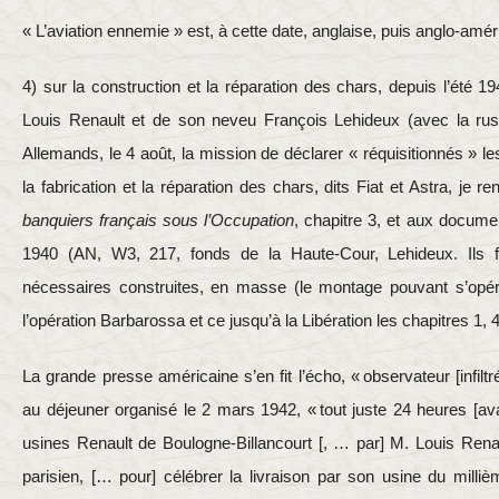
« L’aviation ennemie » est, à cette date, anglaise, puis anglo-amé
4) sur la construction et la réparation des chars, depuis l’été 
Louis Renault et de son neveu François Lehideux (avec la rus
Allemands, le 4 août, la mission de déclarer « réquisitionnés » l
la fabrication et la réparation des chars, dits Fiat et Astra, je re
banquiers français sous l’Occupation
, chapitre 3, et aux documen
1940 (AN, W3, 217, fonds de la Haute-Cour, Lehideux. Ils f
nécessaires construites, en masse (le montage pouvant s’opé
l’opération Barbarossa et ce jusqu’à la Libération les chapitres 1, 4, 
La grande presse américaine s’en fit l’écho, « observateur [infiltré
au déjeuner organisé le 2 mars 1942, « tout juste 24 heures [
usines Renault de Boulogne-Billancourt [, … par] M. Louis Renaul
parisien, [… pour] célébrer la livraison par son usine du milliè