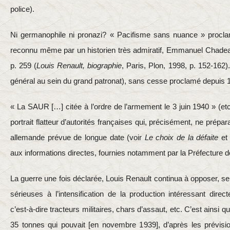
police).
Ni germanophile ni pronazi? « Pacifisme sans nuance » procla
reconnu même par un historien très admiratif, Emmanuel Chadeau
p. 259 (
Louis Renault, biographie
, Paris, Plon, 1998, p. 152-162).
général au sein du grand patronat), sans cesse proclamé depuis
« La SAUR […] citée à l’ordre de l’armement le 3 juin 1940 » (etc.
portrait flatteur d’autorités françaises qui, précisément, ne prépar
allemande prévue de longue date (voir
Le choix de la défaite
et
aux informations directes, fournies notamment par la Préfecture de 
La guerre une fois déclarée, Louis Renault continua à opposer, s
sérieuses à l’intensification de la production intéressant dire
c’est-à-dire tracteurs militaires, chars d’assaut, etc. C’est ainsi q
35 tonnes qui pouvait [en novembre 1939], d’après les prévisi