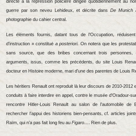
directe à la répression policière dirigée quotidiennement au n
guerre par son neveu Lehideux, et décrite dans
De Munich 
photographie du cahier central.
Les éléments fournis, datant tous de l’Occupation, réduisent
d’instruction » constitué
a posteriori.
On notera que les protesta
sans source, que des bribes concernant trois personnes,
arguments, issus, comme les précédents, du site Louis Renaul
docteur en Histoire moderne, mari d’une des parentes de Louis R
Les héritiers Renault ont reproduit là leur discours de 2010-2012 e
conduits à faire interdire en appel, contre le musée d’Oradour-su
rencontre Hitler-Louis Renault au salon de l’automobile de B
rechercher l’appui des historiens bien-pensants, cf. articles joint
Raïm, qui n’a pas fait long feu au
Figaro
…. Rien de plus.