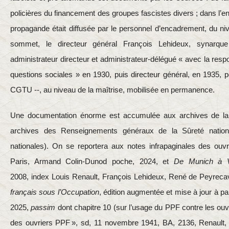
policières du financement des groupes fascistes divers ; dans l’
propagande était diffusée par le personnel d’encadrement, du niv
sommet, le directeur général François Lehideux, synarq
administrateur directeur et administrateur-délégué « avec la respo
questions sociales » en 1930, puis directeur général, en 1935, p
CGTU ‑‑, au niveau de la maîtrise, mobilisée en permanence.
Une documentation énorme est accumulée aux archives de la 
archives des Renseignements généraux de la Sûreté nation
nationales). On se reportera aux notes infrapaginales des ouv
Paris, Armand Colin-Dunod poche, 2024, et
De Munich à V
2008,
index Louis Renault, François Lehideux, René de Peyrecav
français sous l’Occupation
, édition augmentée et mise à jour à p
2025,
passim
dont chapitre 10 (sur l’usage du PPF contre les ouvr
des ouvriers PPF », sd, 11 novembre 1941, BA, 2136, Renault, 