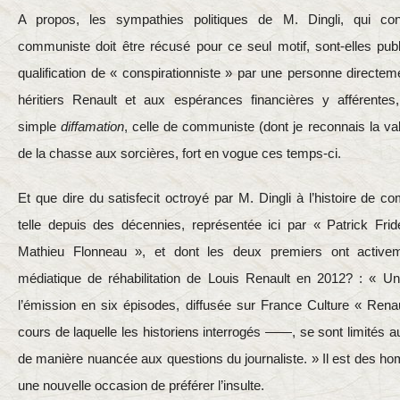
A propos, les sympathies politiques de M. Dingli, qui con
communiste doit être récusé pour ce seul motif, sont-elles pub
qualification de « conspirationniste » par une personne directe
héritiers Renault et aux espérances financières y afférentes,
simple
diffamation
, celle de communiste (dont je reconnais la vali
de la chasse aux sorcières, fort en vogue ces temps-ci.
Et que dire du satisfecit octroyé par M. Dingli à l’histoire d
telle depuis des décennies, représentée ici par « Patrick Fri
Mathieu Flonneau », et dont les deux premiers ont activeme
médiatique de réhabilitation de Louis Renault en 2012? : « Un
l’émission en six épisodes, diffusée sur France Culture « Renau
cours de laquelle les historiens interrogés ——, se sont limités a
de manière nuancée aux questions du journaliste. » Il est des 
une nouvelle occasion de préférer l’insulte.