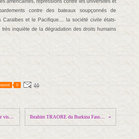
les américaines, répressions contre les universités et
bombardements contre des bateaux soupçonnés de
 Caraïbes et le Pacifique… la société civile états-
e, très inquiète de la dégradation des droits humains
epost
0
En Cisjordanie, des enfants dans le viseur des soldats israéliens
Ibrahim TRAORE du Burkina Fasso s'adresse aux français