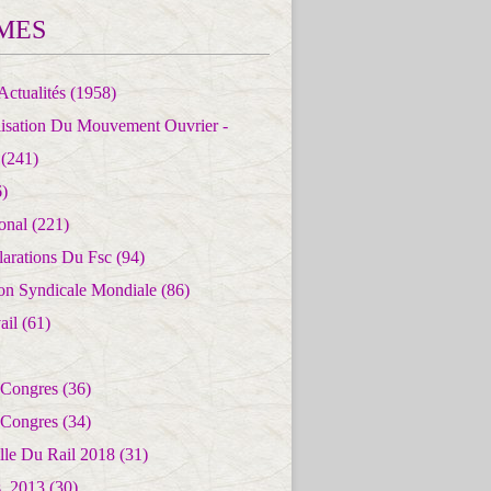
MES
Actualités
(1958)
lisation Du Mouvement Ouvrier -
(241)
)
ional
(221)
larations Du Fsc
(94)
ion Syndicale Mondiale
(86)
ail
(61)
 Congres
(36)
 Congres
(34)
lle Du Rail 2018
(31)
es_2013
(30)