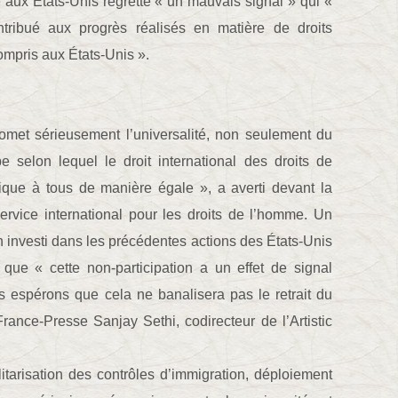
aux États-Unis regrette « un mauvais signal » qui «
ntribué aux progrès réalisés en matière de droits
ompris aux États-Unis ».
romet sérieusement l’universalité, non seulement du
e selon lequel le droit international des droits de
lique à tous de manière égale », a averti devant la
ervice international pour les droits de l’homme. Un
 investi dans les précédentes actions des États-Unis
que « cette non-participation a un effet de signal
espérons que cela ne banalisera pas le retrait du
rance-Presse Sanjay Sethi, codirecteur de l’Artistic
itarisation des contrôles d’immigration, déploiement