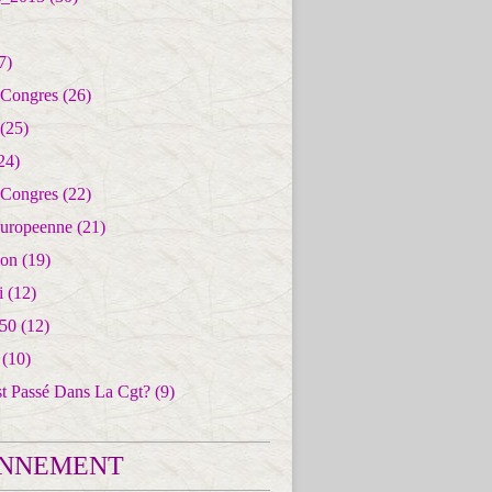
7)
 Congres
(26)
(25)
24)
 Congres
(22)
uropeenne
(21)
ion
(19)
i
(12)
50
(12)
(10)
st Passé Dans La Cgt?
(9)
NNEMENT