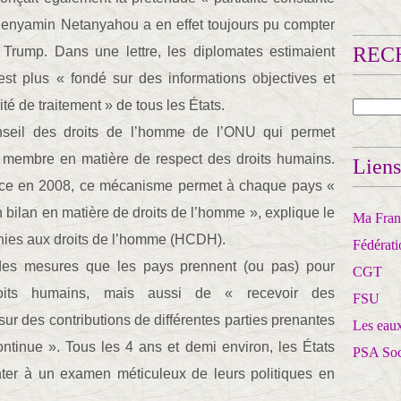
 Benyamin Netanyahou a en effet toujours pu compter
RECH
Trump. Dans une lettre, les diplomates estimaient
t plus « fondé sur des informations objectives et
lité de traitement » de tous les États.
seil des droits de l’homme de l’ONU qui permet
t membre en matière de respect des droits humains.
Liens
ace en 2008, ce mécanisme permet à chaque pays «
n bilan en matière de droits de l’homme », explique le
Ma Franc
ies aux droits de l’homme (HCDH).
Fédérat
 des mesures que les pays prennent (ou pas) pour
CGT
roits humains, mais aussi de « recevoir des
FSU
r des contributions de différentes parties prenantes
Les eaux
ntinue ». Tous les 4 ans et demi environ, les États
PSA So
ter à un examen méticuleux de leurs politiques en