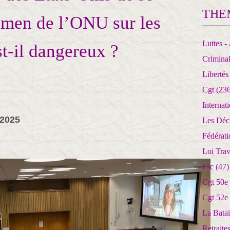
THE
amen de l’ONU sur les
Luttes - 
t-il dangereux ?
Crimina
Libertés
Cgt
(236
Internat
 2025
Les Déc
Fédérat
Loi Trav
Fsc
(47)
Cgt 50e
Cgt 52e
La Batai
Retrait