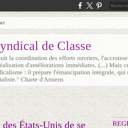
act
yndical de Classe
it la coordination des efforts ouvriers, l'accrois
 réalisation d'améliorations immédiates. (...) Mais c
icalisme : il prépare l'émancipation intégrale, qui 
italiste." Charte d'Amiens
 des États-Unis de se
REG