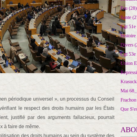
Fsu
(28)
Sante
(2
Cgt 51e
Histoire
Divers
(
Cgt 53e
Union E
Repress
Krasuck
Mai 68_
men périodique universel », un processus du Conseil
Frachon
rifiant le respect des droits humains par les États
Que S'e
nt, justifié par des arguments fallacieux, pourrait
ux à faire de même.
ABO
olitisation des droits humains au sein du système des