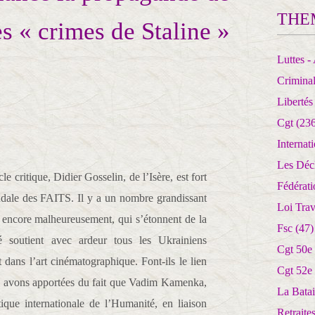
THE
s « crimes de Staline »
Luttes - 
Crimina
Libertés
Cgt
(236
Internat
Les Déc
le critique, Didier Gosselin, de l’Isère, est fort
Fédérat
ndale des FAITS. Il y a un nombre grandissant
Loi Trav
 encore malheureusement, qui s’étonnent de la
Fsc
(47)
 soutient avec ardeur tous les Ukrainiens
Cgt 50e
t dans l’art cinématographique. Font-ils le lien
Cgt 52e
s avons apportées du fait que Vadim Kamenka,
La Batai
tique internationale de l’Humanité, en liaison
Retrait