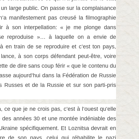
s un large public. On passe sur la complaisance
 n’a manifestement pas creusé la filmographie
ir à son interpellation: « je me plonge dans
le se reproduise »… à laquelle on a envie de
à en train de se reproduire et c’est ton pays,
e lance, à son corps défendant peut-être, voire
e de dire sans coup férir « que le contenu du
passe aujourd’hui dans la Fédération de Russie
s Russes et de la Russie et sur son parti-pris
a, ce que je ne crois pas, c’est à l’ouest qu’elle
e des années 30 et une montée indéniable des
kraine spécifiquement. Et Loznitsa devrait en
ire de son pays, celui qui réhabilite le nazi