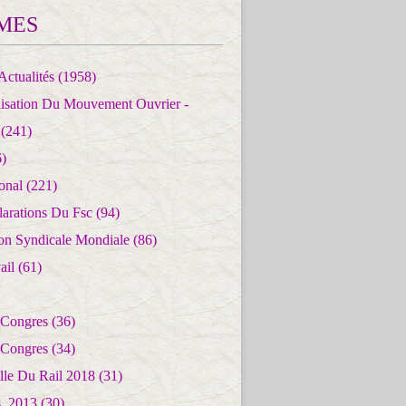
MES
Actualités
(1958)
lisation Du Mouvement Ouvrier -
(241)
)
ional
(221)
larations Du Fsc
(94)
ion Syndicale Mondiale
(86)
ail
(61)
 Congres
(36)
 Congres
(34)
lle Du Rail 2018
(31)
es_2013
(30)