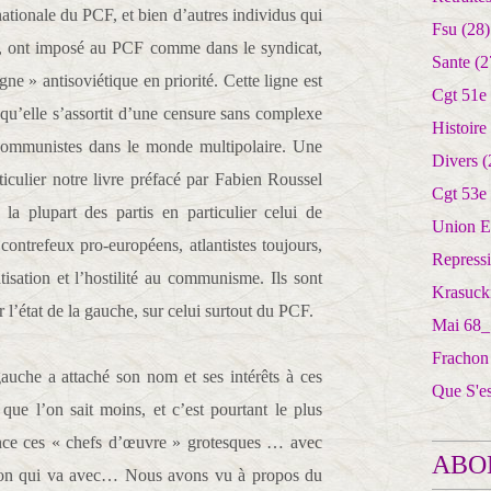
ationale du PCF, et bien d’autres individus qui
Fsu
(28)
e, ont imposé au PCF comme dans le syndicat,
Sante
(2
igne » antisoviétique en priorité. Cette ligne est
Cgt 51e
 qu’elle s’assortit d’une censure sans complexe
Histoire
s communistes dans le monde multipolaire. Une
Divers
(
ticulier notre livre préfacé par Fabien Roussel
Cgt 53e
la plupart des partis en particulier celui de
Union E
contrefeux pro-européens, atlantistes toujours,
Repress
tisation et l’hostilité au communisme. Ils sont
Krasuck
ur l’état de la gauche, sur celui surtout du PCF.
Mai 68_
Frachon
gauche a attaché son nom et ses intérêts à ces
Que S'e
ue l’on sait moins, et c’est pourtant le plus
nance ces « chefs d’œuvre » grotesques … avec
ABO
sion qui va avec… Nous avons vu à propos du