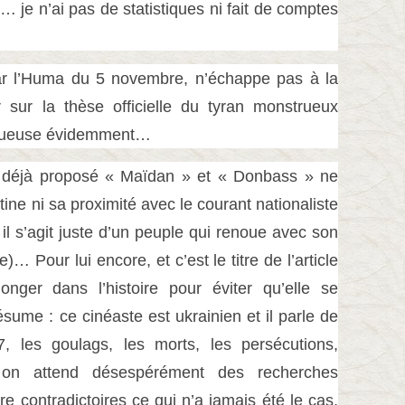
… je n’ai pas de statistiques ni fait de comptes
ar l’Huma du 5 novembre, n’échappe pas à la
r sur la thèse officielle du tyran monstrueux
strueuse évidemment…
 a déjà proposé « Maïdan » et « Donbass » ne
ine ni sa proximité avec le courant nationaliste
 il s’agit juste d’un peuple qui renoue avec son
e)… Pour lui encore, et c’est le titre de l’article
onger dans l’histoire pour éviter qu’elle se
ume : ce cinéaste est ukrainien et il parle de
, les goulags, les morts, les persécutions,
n attend désespérément des recherches
re contradictoires ce qui n’a jamais été le cas,