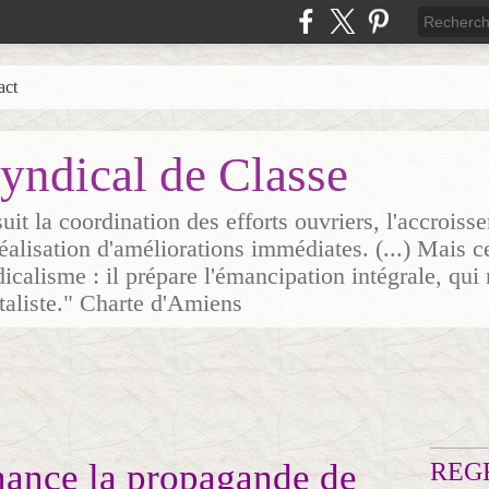
act
yndical de Classe
it la coordination des efforts ouvriers, l'accrois
 réalisation d'améliorations immédiates. (...) Mais c
icalisme : il prépare l'émancipation intégrale, qui 
italiste." Charte d'Amiens
inance la propagande de
REG