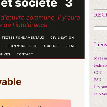
RECH
Liens
Ma Franc
Fédérat
CGT
FSU
Les eaux
PSA So