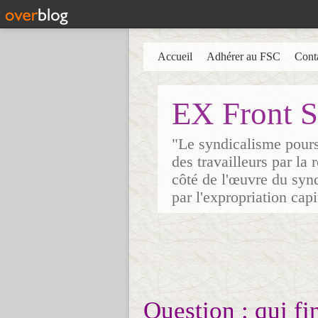
Accueil
Adhérer au FSC
Cont
EX Front S
"Le syndicalisme poursu
des travailleurs par la
côté de l'œuvre du synd
par l'expropriation cap
Question : qui f