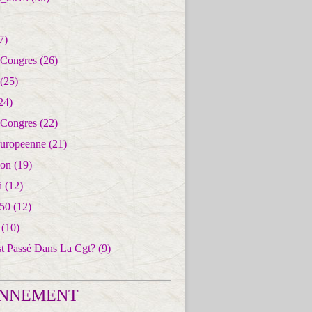
7)
 Congres
(26)
(25)
24)
 Congres
(22)
uropeenne
(21)
ion
(19)
i
(12)
50
(12)
(10)
st Passé Dans La Cgt?
(9)
NNEMENT