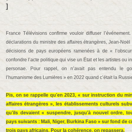
]
France Télévisions confirme vouloir diffuser l’événement.
déclarations du ministre des affaires étrangères, Jean-Noël 
décisions de pays européens ramenées à de « l’obscura
confondre l’acte politique qui vise un État et les artistes ou in
personae. Pour rappel, on n’avait pas entendu le g
l’humanisme des Lumières » en 2022 quand c’était la Russie 
Pis, on se rappelle qu’en 2023, « sur instruction du mi
affaires étrangères », les établissements culturels sub
qu’ils devaient « suspendre, jusqu’à nouvel ordre, to
pays suivants : Mali, Niger, Burkina Faso » sur fond de c
trois pays africains. Pour la cohérence, on repassera.