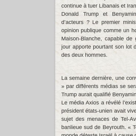
continue à tuer Libanais et Ira
Donald Trump et Benyamin
d’acteurs ? Le premier minis
opinion publique comme un ho
Maison-Blanche, capable de 
jour apporte pourtant son lot 
des deux hommes.
La semaine dernière, une conv
» par différents médias se ser
Trump aurait qualifié Benyamin
Le média Axios a révélé l’exis
président états-unien avait viv
sujet des menaces de Tel-Avi
banlieue sud de Beyrouth. « T
monde déteste Israël à cause de