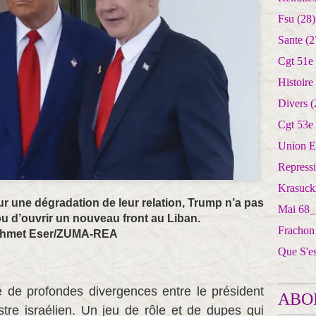
Fsu
(28)
Sante
(2
Cgt 51e
Histoire
Divers
(
Cgt 53e
Union E
Repress
Krasuck
 sur une dégradation de leur relation, Trump n’a pas
Mai 68_
d’ouvrir un nouveau front au Liban.
Frachon
hmet Eser/ZUMA-REA
Que S'e
é de profondes divergences entre le président
ABO
stre israélien. Un jeu de rôle et de dupes qui