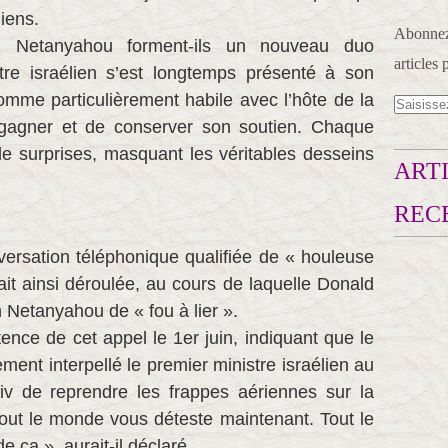
niens.
Abonnez-
 Netanyahou forment-ils un nouveau duo
articles 
tre israélien s’est longtemps présenté à son
mme particulièrement habile avec l’hôte de la
gagner et de conserver son soutien. Chaque
de surprises, masquant les véritables desseins
ARTI
REC
ersation téléphonique qualifiée de « houleuse
ait ainsi déroulée, au cours de laquelle Donald
 Netanyahou de « fou à lier ».
tence de cet appel le 1er juin, indiquant que le
ement interpellé le premier ministre israélien au
v de reprendre les frappes aériennes sur la
out le monde vous déteste maintenant. Tout le
 ça », aurait-il déclaré.