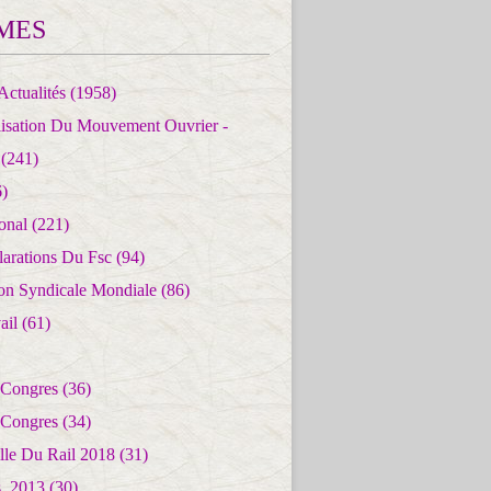
MES
Actualités
(1958)
lisation Du Mouvement Ouvrier -
(241)
)
ional
(221)
larations Du Fsc
(94)
ion Syndicale Mondiale
(86)
ail
(61)
 Congres
(36)
 Congres
(34)
lle Du Rail 2018
(31)
es_2013
(30)