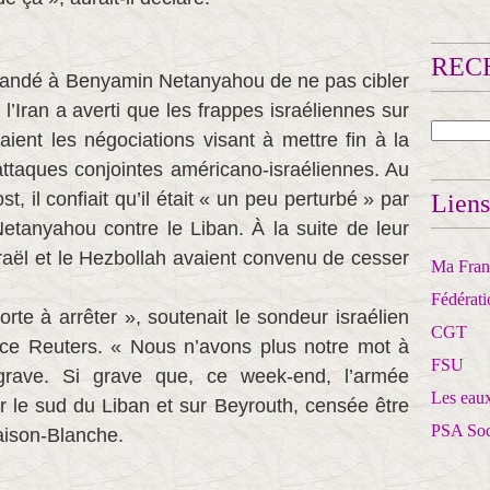
RECH
mandé à Benyamin Netanyahou de ne pas cibler
 l’Iran a averti que les frappes israéliennes sur
ent les négociations visant à mettre fin à la
attaques conjointes américano-israéliennes. Au
, il confiait qu’il était « un peu perturbé » par
Liens
etanyahou contre le Liban. À la suite de leur
raël et le Hezbollah avaient convenu de cesser
Ma Franc
Fédérat
te à arrêter », soutenait le sondeur israélien
CGT
ence Reuters. « Nous n’avons plus notre mot à
FSU
c grave. Si grave que, ce week-end, l’armée
Les eaux
r le sud du Liban et sur Beyrouth, censée être
PSA So
aison-Blanche.