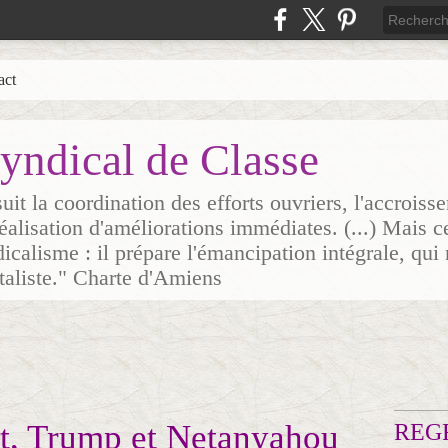
act
yndical de Classe
it la coordination des efforts ouvriers, l'accrois
 réalisation d'améliorations immédiates. (...) Mais c
icalisme : il prépare l'émancipation intégrale, qui 
italiste." Charte d'Amiens
, Trump et Netanyahou
REG