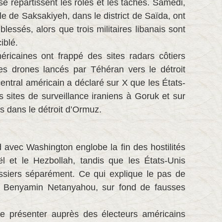
 se répartissent les rôles et les tâches. Samedi,
ille de Saksakiyeh, dans le district de Saïda, ont
blessés, alors que trois militaires libanais sont
iblé.
ricaines ont frappé des sites radars côtiers
des drones lancés par Téhéran vers le détroit
tral américain a déclaré sur X que les États-
s sites de surveillance iraniens à Goruk et sur
s dans le détroit d’Ormuz.
 avec Washington englobe la fin des hostilités
aël et le Hezbollah, tandis que les États-Unis
ossiers séparément. Ce qui explique le pas de
 Benyamin Netanyahou, sur fond de fausses
e présenter auprès des électeurs américains