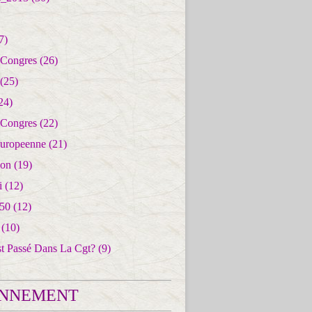
7)
 Congres
(26)
(25)
24)
 Congres
(22)
uropeenne
(21)
ion
(19)
i
(12)
50
(12)
(10)
st Passé Dans La Cgt?
(9)
NNEMENT