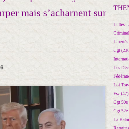
THE
arper mais s’acharnent sur
Luttes - 
Crimina
Libertés
Cgt
(236
Internat
26
Les Déc
Fédérat
Loi Trav
Fsc
(47)
Cgt 50e
Cgt 52e
La Batai
Retrait