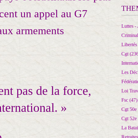
THE
ncent un appel au G7
Luttes - 
 aux armements
Crimina
Libertés
Cgt
(236
Internat
Les Déc
Fédérat
ent pas de la force,
Loi Trav
Fsc
(47)
nternational. »
Cgt 50e
Cgt 52e
La Batai
o
Retrait