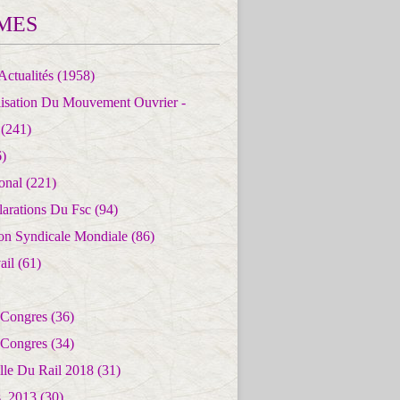
MES
Actualités
(1958)
lisation Du Mouvement Ouvrier -
(241)
)
ional
(221)
larations Du Fsc
(94)
ion Syndicale Mondiale
(86)
ail
(61)
 Congres
(36)
 Congres
(34)
lle Du Rail 2018
(31)
es_2013
(30)