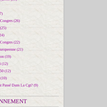
7)
 Congres
(26)
(25)
24)
 Congres
(22)
uropeenne
(21)
ion
(19)
i
(12)
50
(12)
(10)
st Passé Dans La Cgt?
(9)
NNEMENT