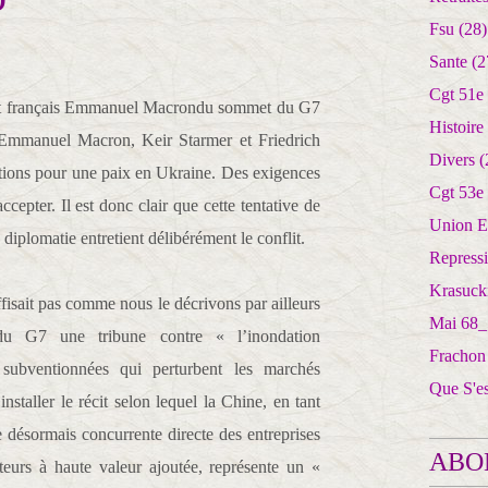
Fsu
(28)
Sante
(2
Cgt 51e
ent français Emmanuel Macrondu sommet du G7
Histoire
, Emmanuel Macron, Keir Starmer et Friedrich
Divers
(
tions pour une paix en Ukraine. Des exigences
Cgt 53e
epter. Il est donc clair que cette tentative de
Union E
a diplomatie entretient délibérément le conflit.
Repress
Krasuck
fisait pas comme nous le décrivons par ailleurs
Mai 68_
du G7 une tribune contre « l’inondation
Frachon
s subventionnées qui perturbent les marchés
Que S'e
nstaller le récit selon lequel la Chine, en tant
e désormais concurrente directe des entreprises
ABO
teurs à haute valeur ajoutée, représente un «