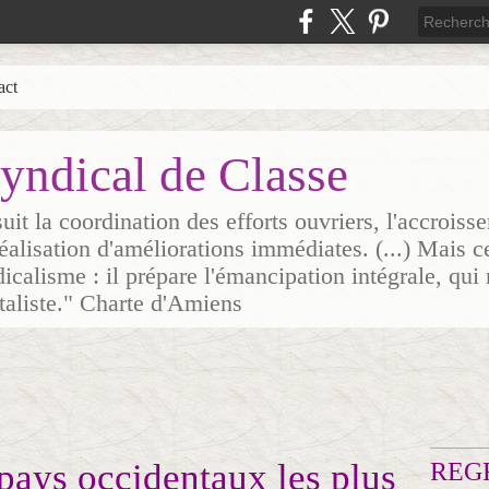
act
yndical de Classe
it la coordination des efforts ouvriers, l'accrois
 réalisation d'améliorations immédiates. (...) Mais c
icalisme : il prépare l'émancipation intégrale, qui 
italiste." Charte d'Amiens
pays occidentaux les plus
REG