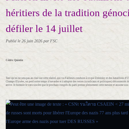
héritiers de la tradition génoc
défiler le 14 juillet
Publié le
26 juin 2026
par FSC
Cédric Quintin
Tant qu'on ne sera pas au clair sur cette réalité, qui va d'ailleurs conduire à ce que Zelensky et des bataillons d'Uk
Champs-Elysées, on perd notre temps à bavarder et à adopter des textes (syndicaux et politiques) déconnectés du 
arrive. Je formule le vœu sincère que le prochain congrès du parti prenne pleinement cette mesure et assume son 