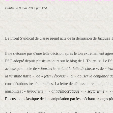
Publié le
8 mai 2012
par FSC
Le Front Syndical de classe prend acte de la démission de Jacques T
Il ne s'étonne pas d'une telle décision après le ton extrêmement agress
FSC adopté depuis plusieurs jours sur le blog de J. Tourtaux. Le FSC 
accusé pêle-mêle de «
fourberie reniant la lutte de classe
», de «
tra
la vermine nazie
», de «
jeter l'éponge
», d' «
abuser la confiance de
considérations très fraternelles. La lettre de dém
ission rendue publiq
amabilités : «
hypocrisie
», «
antidémocratique
», «
sectarisme
», «
l'accusation classique de la manipulation par les méchants rouges (