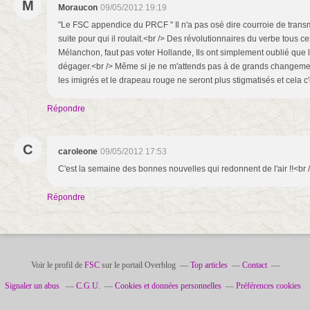
M
Moraucon
09/05/2012 19:19
"Le FSC appendice du PRCF " Il n'a pas osé dire courroie de transm
suite pour qui il roulait.<br /> Des révolutionnaires du verbe tous c
Mélanchon, faut pas voter Hollande, Ils ont simplement oublié que l'
dégager.<br /> Même si je ne m'attends pas à de grands changeme
les imigrés et le drapeau rouge ne seront plus stigmatisés et cela 
Répondre
C
caroleone
09/05/2012 17:53
C'est la semaine des bonnes nouvelles qui redonnent de l'air !!<br 
Répondre
Voir le profil de
FSC
sur le portail Overblog
Top articles
Contact
Signaler un abus
C.G.U.
Cookies et données personnelles
Préférences cookies