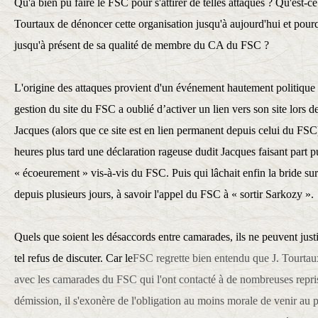
Qu'a bien pu faire le FSC pour s'attirer de telles attaques ? Qu'est-
Tourtaux de dénoncer cette organisation jusqu'à aujourd'hui et pourqu
jusqu'à présent de sa qualité de membre du CA du FSC ?
L'origine des attaques provient d'un événement hautement politique 
gestion du site du FSC a oublié d’activer un lien vers son site lors d
Jacques (alors que ce site est en lien permanent depuis celui du FSC)
heures plus tard une déclaration rageuse dudit Jacques faisant part
« écoeurement » vis-à-vis du FSC. Puis qui lâchait enfin la bride sur c
depuis plusieurs jours, à savoir l'appel du FSC à « sortir Sarkozy ».
Quels que soient les désaccords entre camarades, ils ne peuvent justif
tel refus de discuter. Car le
FSC regrette bien entendu que J. Tourtaux
avec les camarades du FSC qui
l'ont contacté à de nombreuses repri
démission, il s'exonère de l'obligation au moins morale de venir au 