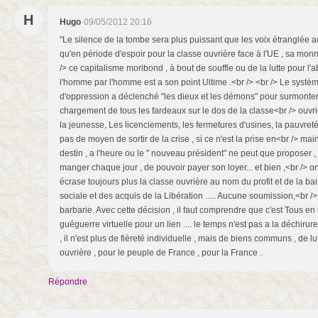
H
Hugo
09/05/2012 20:16
"Le silence de la tombe sera plus puissant que les voix étranglée au
qu'en période d'espoir pour la classe ouvrière face à l'UE , sa monn
/> ce capitalisme moribond , à bout de souffle ou de la lutte pour l'ab
l'homme par l'homme est a son point Ultime .<br /> <br /> Le systèm
d'oppression a déclenché "les dieux et les démons" pour surmonter l
chargement de tous les fardeaux sur le dos de la classe<br /> ouvr
la jeunesse, Les licenciements, les fermetures d'usines, la pauvret
pas de moyen de sortir de la crise , si ce n'est la prise en<br /> ma
destin , a l'heure ou le " nouveau président" ne peut que proposer , "
manger chaque jour , de pouvoir payer son loyer... et bien ,<br /> o
écrase toujours plus la classe ouvrière au nom du profit et de la bai
sociale et des acquis de la Libération ..... Aucune soumission,<br 
barbarie. Avec cette décision , il faut comprendre que c'est Tous 
guéguerre virtuelle pour un lien .... le temps n'est pas a la déchirur
, il n'est plus de fièreté individuelle , mais de biens communs , de
ouvrière , pour le peuple de France , pour la France .
Répondre