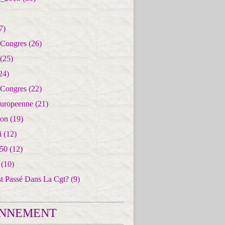
7)
 Congres
(26)
(25)
24)
 Congres
(22)
uropeenne
(21)
ion
(19)
i
(12)
50
(12)
(10)
st Passé Dans La Cgt?
(9)
NNEMENT