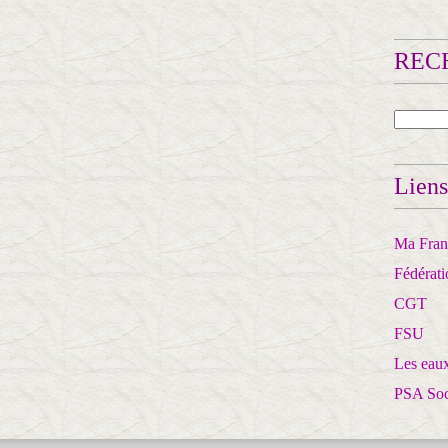
RECH
Liens
Ma Franc
Fédérat
CGT
FSU
Les eaux
PSA So