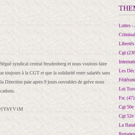
THE
Luttes - 
Crimina
Libertés
Cgt
(236
Internat
 délégué syndical central freudenberg et nous voulons faire
Les Déc
que toujours à la CGT et que la solidarité entre salariés sans
Fédérat
a Direction paie apres 9 jours ouvrables de grève nous
Loi Trav
cations.
Fsc
(47)
Cgt 50e
yl91YhYV1M
Cgt 52e
La Batai
Retrait