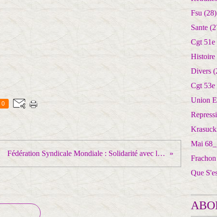
Fsu
(28)
Sante
(2
Cgt 51e
Histoire
Divers
(
Cgt 53e
Union E
0
Repress
Krasuck
Mai 68_
Fédération Syndicale Mondiale : Solidarité avec la lutte juste du peuple Algérien
Frachon
Que S'e
ABO