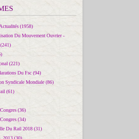
MES
Actualités
(1958)
lisation Du Mouvement Ouvrier -
(241)
)
ional
(221)
larations Du Fsc
(94)
ion Syndicale Mondiale
(86)
ail
(61)
 Congres
(36)
 Congres
(34)
lle Du Rail 2018
(31)
es_2013
(30)